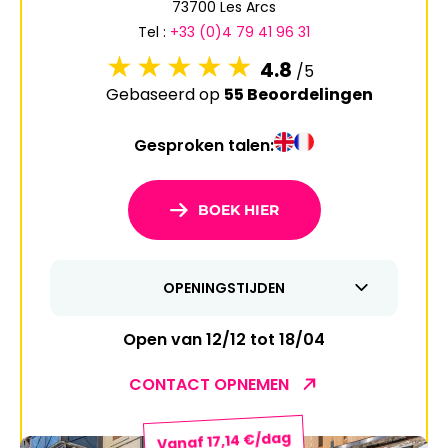
73700 Les Arcs
6
7
8
9
10
11
12
Tel :
+33 (0)4 79 41 96 31
13
14
15
16
17
18
19
4.8
/5
Gebaseerd op
55 Beoordelingen
20
21
22
23
24
25
26
Gesproken talen:
27
28
29
30
31
1
2
BOEK HIER
3
4
5
6
7
8
9
OPENINGSTIJDEN
10
11
12
13
14
15
16
17
18
19
20
21
22
23
Open van 12/12 tot 18/04
24
25
26
27
28
29
30
CONTACT OPNEMEN
31
Vanaf 17,14 €/dag