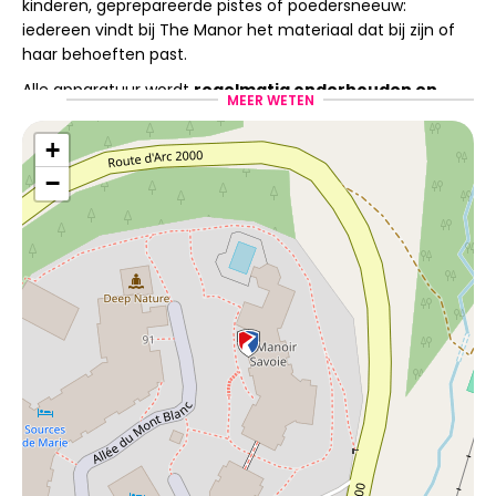
kinderen, geprepareerde pistes of poedersneeuw:
iedereen vindt bij The Manor het materiaal dat bij zijn of
haar behoeften past.
Alle apparatuur wordt
regelmatig onderhouden en
MEER WETEN
gecontroleerd
in onze
professionele werkplaats
om
uw comfort en veiligheid tijdens uw dagen op de piste te
+
garanderen.
−
Een team dat klaarstaat
om te luisteren en
praktische diensten te
leveren.
Ons team van bergsportprofessionals verwelkomt u in
een gezellige en intieme sfeer. Zij adviseren u graag bij
het kiezen van materiaal dat past bij uw niveau en
voorkeuren. Ons doel is om u een prettige, snelle en