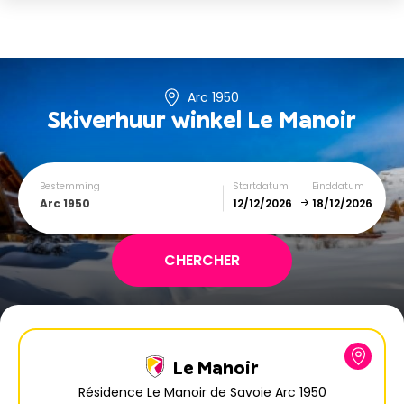
Arc 1950
Skiverhuur winkel
Le Manoir
Bestemming
Startdatum
Einddatum
Arc 1950
December
January
SUN
MON
TUE
WED
THU
FRI
SAT
Le Manoir
1
2
3
4
5
Résidence Le Manoir de Savoie Arc 1950