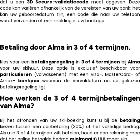
dat u een
3D Secure-validatiecode
moet opgeven. Dez
code kan variëren afhankelijk van de vereisten van uw bank: het
kan uw geboortedatum zijn, een code die naar uw telefoon
wordt verzonden of een melding in uw bankapp.
Betaling door Alma in 3 of 4 termijnen.
Kies voor een
betalingsregeling
in
3 of 4 termijnen
bij
Alm
voor uw skihuur. Deze optie is exclusief beschikbaar voor
particulieren
(volwassenen) met een Visa-, MasterCard- of
Amex-
bankpas
waarvan de vervaldatum na de gekozen
betalingsregeling ligt.
Hoe werken de 3 of 4 termijnbetalingen
van Alma?
Bij het afronden van uw ski-boeking kunt u bij de
betaling
kiezen tussen een aanbetaling (30%) of het volledige bedrag.
Als u in 3 of 4 termijnen wilt betalen, houd er dan rekening mee
dat het online betaalde bedrag
minimaal € 100
moet zijn.