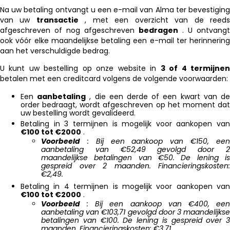
Na uw betaling ontvangt u een e-mail van Alma ter bevestiging
van uw
transactie
, met een overzicht van de reed
afgeschreven of nog afgeschreven
bedragen
. U ontvangt
ook vóór elke maandelijkse betaling een e-mail ter herinnering
aan het verschuldigde bedrag.
U kunt uw bestelling op onze website in
3 of 4 termijne
betalen met een creditcard volgens de volgende voorwaarden:
Een
aanbetaling
, die een derde of een kwart van d
order bedraagt, wordt afgeschreven op het moment dat
uw bestelling wordt gevalideerd.
Betaling in 3 termijnen is mogelijk voor aankopen van
€100 tot €2000
.
Voorbeeld
: Bij een aankoop van €150, een
aanbetaling van €52,49 gevolgd door 2
maandelijkse betalingen van €50. De lening is
gespreid over 2 maanden. Financieringskosten:
€2,49.
Betaling in 4 termijnen is mogelijk voor aankopen van
€100 tot €2000
.
Voorbeeld
: Bij een aankoop van €400, een
aanbetaling van €103,71 gevolgd door 3 maandelijkse
betalingen van €100. De lening is gespreid over 3
maanden. Financieringskosten: €3,71.