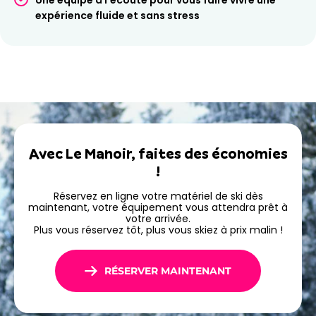
Parajumpers, Bogner ou Oakley
pour allier confort,
expérience fluide et sans stress
technicité et style pendant votre séjour.
Des offres pour profiter
pleinement de votre
séjour
Avec Le Manoir, faites des économies
En réservant votre matériel en ligne, vous bénéficiez de
!
prix avantageux
et d’une organisation simple. Votre
équipement sera prêt à votre arrivée, pour vous faire
Réservez en ligne votre matériel de ski dès
maintenant, votre équipement vous attendra prêt à
gagner du temps et partir skier sans attendre.
votre arrivée.
Plus vous réservez tôt, plus vous skiez à prix malin !
Réservez dès maintenant votre location de ski ou
snowboard à Arc 1950 Le Manoir avec Ski Republic et
profitez pleinement de votre séjour.
RÉSERVER MAINTENANT