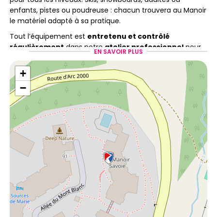
enfants, pistes ou poudreuse : chacun trouvera au Manoir
le matériel adapté à sa pratique.
Tout l’équipement est
entretenu et contrôlé
régulièrement
dans notre
atelier professionnel
pour
EN SAVOIR PLUS
vous garantir confort et sécurité tout au long de vos
journées sur les pistes.
+
−
Une équipe à votre écoute
et des services pratiques
Notre équipe de professionnels de la montagne vous
accueille dans une atmosphère cosy et intimiste. Ils vous
conseilleront pour choisir un matériel adapté à votre
niveau et à vos envies. L’objectif est de vous proposer une
expérience agréable, rapide et sans souci, du retrait du
matériel jusqu’à la fin de votre séjour.
Pour améliorer encore plus votre séjour, plusieurs services