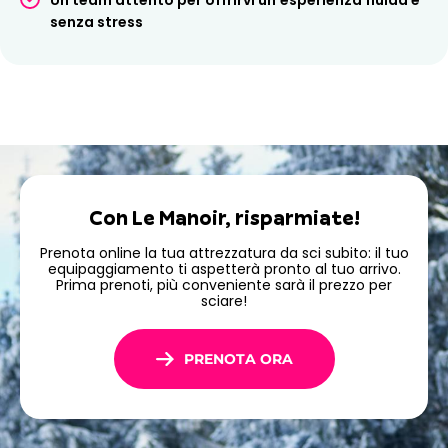
Bogner e Oakley
per unire comfort, prestazioni e stile
senza stress
durante il tuo soggiorno.
Offerte per aiutarti a
sfruttare al meglio il tuo
soggiorno
Con Le Manoir, risparmiate!
Prenotando la tua attrezzatura online, potrai beneficiare
di
prezzi vantaggiosi
e di un'organizzazione semplice. La
Prenota online la tua attrezzatura da sci subito: il tuo
tua attrezzatura sarà pronta al tuo arrivo, risparmiando
equipaggiamento ti aspetterà pronto al tuo arrivo.
tempo e permettendoti di scendere sulle piste senza
Prima prenoti, più conveniente sarà il prezzo per
sciare!
attese.
Prenota subito il tuo noleggio sci o snowboard ad Arc
1950 Le Manoir con Ski Republic e sfrutta al meglio il
PRENOTA ORA
tuo soggiorno.