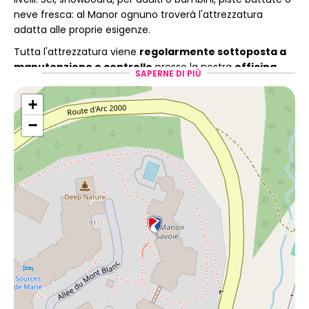
neve fresca: al Manor ognuno troverà l'attrezzatura
adatta alle proprie esigenze.
Tutta l'attrezzatura viene
regolarmente sottoposta a
manutenzione e controllo
presso la nostra
officina
SAPERNE DI PIÙ
professionale
per garantirvi comfort e sicurezza
durante tutte le vostre giornate sulle piste.
+
−
Un team pronto
all'ascolto e servizi pratici
Il nostro team di professionisti della montagna vi accoglie
in un'atmosfera intima e accogliente. Vi consiglierà nella
scelta dell'attrezzatura più adatta al vostro livello e alle
vostre preferenze. L'obiettivo è offrirvi un'esperienza
piacevole, rapida e senza intoppi, dal ritiro
dell'attrezzatura fino alla fine del soggiorno.
Per rendere ancora più piacevole il vostro soggiorno, vi