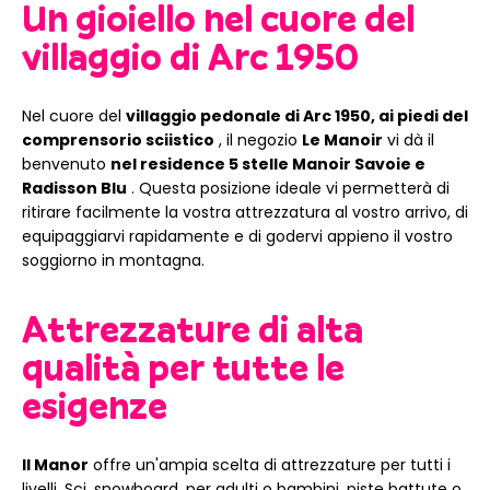
Un gioiello nel cuore del
villaggio di Arc 1950
Nel cuore del
villaggio pedonale di Arc 1950, ai piedi del
comprensorio sciistico
, il negozio
Le Manoir
vi dà il
benvenuto
nel residence 5 stelle Manoir Savoie e
Radisson Blu
. Questa posizione ideale vi permetterà di
ritirare facilmente la vostra attrezzatura al vostro arrivo, di
equipaggiarvi rapidamente e di godervi appieno il vostro
soggiorno in montagna.
Attrezzature di alta
qualità per tutte le
esigenze
Il Manor
offre un'ampia scelta di attrezzature per tutti i
livelli. Sci, snowboard, per adulti o bambini, piste battute o