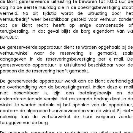
de klant gereserveerde uitrusting te bewaren tot 10:00 uur de
dag na de eerste huurdag die in de boekingsbevestiging staat
vermeld. Na dit tijdstip wordt de uitrusting door het
verhuurbedrijf weer beschikbaar gesteld voor verhuur, zonder
dat de klant recht heeft op enige compensatie of
terugbetaling. In dat geval blijft de borg eigendom van SKI
REPUBLIC.
De gereserveerde apparatuur dient te worden opgehaald bij de
verhuurwinkel waar de reservering is gemaakt, zoals
aangegeven in de reserveringsbevestiging per e-mail. De
gereserveerde apparatuur is uitsluitend beschikbaar voor de
persoon die de reservering heeft gemaakt.
De gereserveerde apparatuur wordt aan de klant overhandigd
na overhandiging van de bevestigingsmail. Indien deze e-mail
niet beschikbaar is, zijn een betalingsbewijs en de
orderreferentiecode vereist. Het resterende bedrag dient in de
winkel te worden betaald bij het ophalen van de apparatuur,
conform de algemene huurvoorwaarden van de winkel. Bij niet-
naleving kan de verhuurwinkel de huur weigeren zonder
teruggave van de borg.
De gehuurde apparatuur en materialen zijn uitsluitend voor