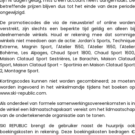
zijn 14 dagen geldig, mits u een account heeft aangemaakt. De
betreffende prijzen blijven dus tot het einde van deze periode
ongewijzigd.
De promotiecodes die via de nieuwsbrief of online worden
verstrekt, zijn slechts een beperkte tijd geldig en alleen bij
deelnemende winkels. Houd er rekening mee dat sommige
winkels niet meedoen aan de actie: Jordan's Sports, Technique
Extreme, Magnin Sport, l'Atelier 1550, l'Atelier 1650, l'Atelier
Bohème, Les Alpages, Chaud Sport 1800, Chaud Sport 1600,
Maison Clataud Sport Sestrières, Le Barachin, Maison Clataud
Sport, Maison Clataud Sport - Sportinia en Maison Clataud Sport
2, Montagne Sport.
Kortingscodes kunnen niet worden gecombineerd; ze moeten
worden ingevoerd in het winkelmandje tijdens het boeken op
www.ski-republic.com.
Als onderdeel van formele samenwerkingsovereenkomsten is in
de winkel een lidmaatschapskaart vereist om het lidmaatschap
van de ondertekenende organisatie aan te tonen.
SKI REPUBLIC brengt de gebruiker naast de huurprijs ook
boekingskosten in rekening. Deze boekingskosten bedragen €