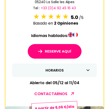
05240 La Salle les Alpes
6
7
8
9
10
11
12
Tel :
+33 (0)4 92 45 16 43
13
14
15
16
17
18
19
5.0
/5
Basado en
2 Opiniones
20
21
22
23
24
25
26
Idiomas hablados:
27
28
29
30
31
1
2
RESERVE AQUÍ
3
4
5
6
7
8
9
HORARIOS
10
11
12
13
14
15
16
17
18
19
20
21
22
23
Abierto del 05/12 al 11/04
24
25
26
27
28
29
30
CONTACTARNOS
31
A partir de 6,06 €/día