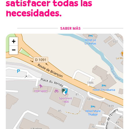
satisfacer todas las
necesidades.
Sport Rent Villeneuve
se compromete a ofrecerte una
SABER MÁS
amplia selección de
equipos de esquí y snowboard de
+
última generación y de alta calidad
de marcas
asociadas de prestigio. Con nuestro
asesoramiento
−
personalizado
, te ofrecemos el equipo que mejor se
adapta a tu nivel de esquí, desde principiante hasta
experto.
Para su comodidad, las botas de esquí de alquiler se
desinfectan y secan
sistemáticamente, y el equipo
se
afila y encera después de cada salida semanal
.
Con nosotros, también podrás descubrir
el fat biking
(bicicleta de montaña con neumáticos anchos para
circular en la nieve) o
el snow scooter
(moto de nieve),
¡ya sea alquilando una bicicleta o participando en
excursiones organizadas con un instructor!