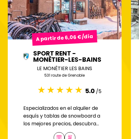
A partir de 6,06 €/día
SPORT RENT -
MONÊTIER-LES-BAINS
LE MONÊTIER LES BAINS
531 route de Grenoble
5.0
/5
Especializados en el alquiler de
esquís y tablas de snowboard a
los mejores precios, descubra
nuestra tienda de Mônetier-les-