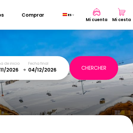
os
Comprar
ES
Mi cuenta
Mi cesta
Cesta
(0)
a de inicio
Fecha final
TOTAL
0,00 €
January
SAT
SUN
MON
TUE
WED
THU
FRI
SAT
VER CESTA
5
1
2
12
3
4
5
6
7
8
9
19
10
11
12
13
14
15
16