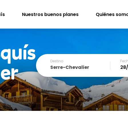
uís
Nuestros buenos planes
Quiénes som
squís
Destino
Fech
ier
Serre-Chevalier
December
SUN
MON
TUE
WED
THU
FRI
1
2
3
4
6
7
8
9
10
11
13
14
15
16
17
18