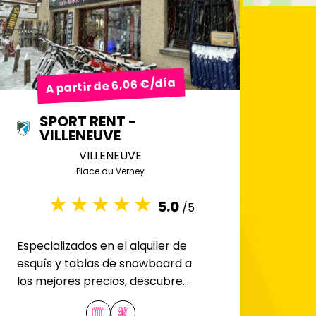
A partir de 6,06 €/día
SPORT RENT -
VILLENEUVE
VILLENEUVE
Place du Verney
5.0
/5
Especializados en el alquiler de
esquís y tablas de snowboard a
los mejores precios, descubre
nuestra tienda de Villeneuve,