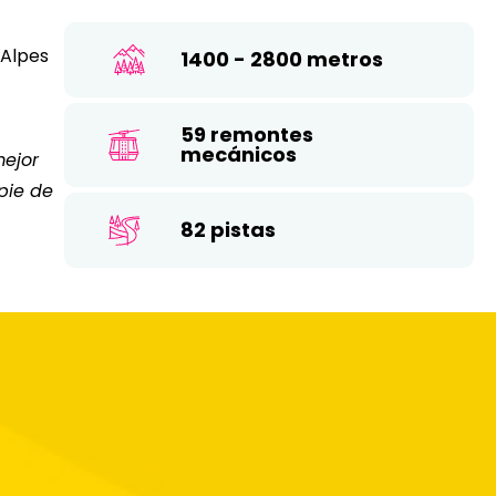
26
17
18
19
20
21
22
23
 Alpes
1400 - 2800 metros
24
25
26
27
28
29
30
59 remontes
31
mecánicos
mejor
pie de
82 pistas