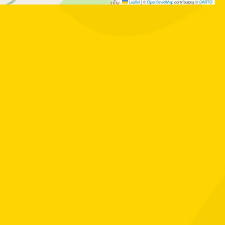
Leaflet
|
©
OpenStreetMap
contributors ©
CARTO