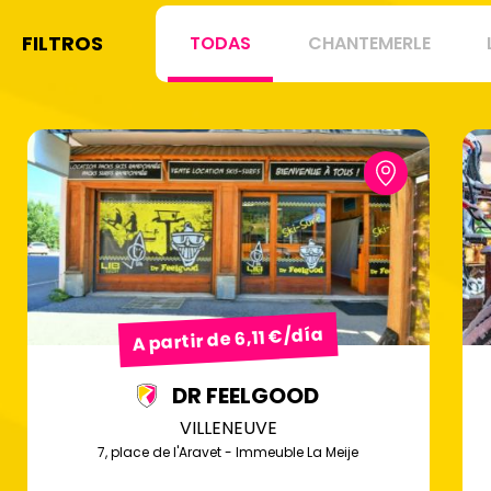
FILTROS
TODAS
CHANTEMERLE
A partir de 6,11 €/día
DR FEELGOOD
VILLENEUVE
7, place de l'Aravet - Immeuble La Meije