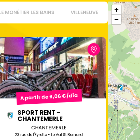
+
LE MONÊTIER LES BAINS
VILLENEUVE
−
A partir de 6,06 €/día
SPORT RENT -
CHANTEMERLE
CHANTEMERLE
23 rue de l'Eyrette - Le Val St Bernard