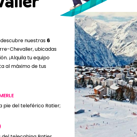
alier
 descubre nuestras
6
rre-Chevalier, ubicadas
ón. ¡Alquila tu equipo
uta al máximo de tus
MERLE
 pie del teleférico Ratier;
)
 del telecabina Ratier,