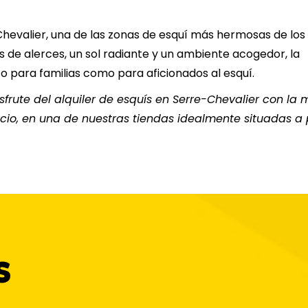
20
21
22
23
24
25
Chevalier, una de las zonas de esquí más hermosas de los
s de alerces, un sol radiante y un ambiente acogedor, la
27
28
29
30
31
to para familias como para aficionados al esquí.
isfrute del alquiler de esquís en Serre-Chevalier con la 
cio, en una de nuestras tiendas idealmente situadas a 
s