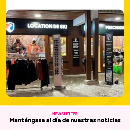
Europa, así como con pistas
de esquí de fondo
que
conectan los pueblos del valle. A solo unos minutos, los
Grands Bains du Monêtier-les-Bains
ofrecen una
escapada única y relajante. Un destino acogedor,
completo y accesible, propio del espíritu de Serre
Chevalier.
NEWSLETTER
Manténgase al día de nuestras noticias