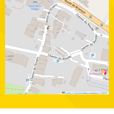
Leaflet
|
©
OpenStreetMap
contributors ©
CARTO