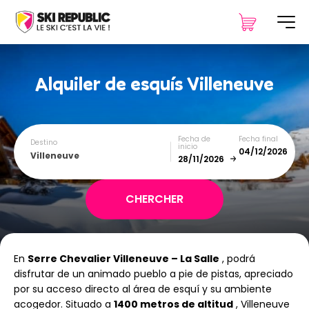
Alquiler de esquís
Villeneuve
Fecha de
Fecha final
Destino
inicio
Villeneuve
December
January
En
Serre Chevalier Villeneuve – La Salle
, podrá
SUN
MON
TUE
WED
THU
FRI
SAT
disfrutar de un animado pueblo a pie de pistas, apreciado
por su acceso directo al área de esquí y su ambiente
1
2
3
4
5
acogedor. Situado a
1400 metros de altitud
, Villeneuve