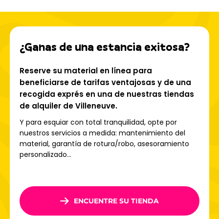
Chevalier
Desde Villeneuve, se puede acceder rápidamente a la
zona
de esquí Serre Chevalier Vallée
, que cuenta con
¿Ganas de una estancia exitosa?
250 km de pistas
entre
1200 y 2800 m de altitud
. La
zona ofrece pistas amplias para todos los niveles, con
encantadores senderos forestales y conexiones
Reserve su material en línea para
perfectas con
Chantemerle
y
Grand Serre Che
. Pistas
beneficiarse de tarifas ventajosas y de una
emblemáticas como
Casse du Bœuf
y La
Cucumelle
recogida exprés en una de nuestras tiendas
permiten disfrutar plenamente de una variedad de esquís
de alquiler de Villeneuve.
con pistas adaptadas a todos los niveles.
Y para esquiar con total tranquilidad, opte por
nuestros servicios a medida: mantenimiento del
Actividades para toda la
material, garantía de rotura/robo, asesoramiento
personalizado...
familia, invierno y verano.
Villeneuve también es famosa por su oferta de
actividades más allá del esquí. Cuenta con la famosa
ENCUENTRE SU TIENDA
pista de trineo de Devale
, una de las más largas de