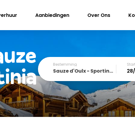
verhuur
Aanbiedingen
Over Ons
Ko
auze
Bestemming
Sta
tinia
Sauze d'Oulx - Sportinia
December
SUN
MON
TUE
WED
THU
FRI
1
2
3
4
6
7
8
9
10
11
13
14
15
16
17
18