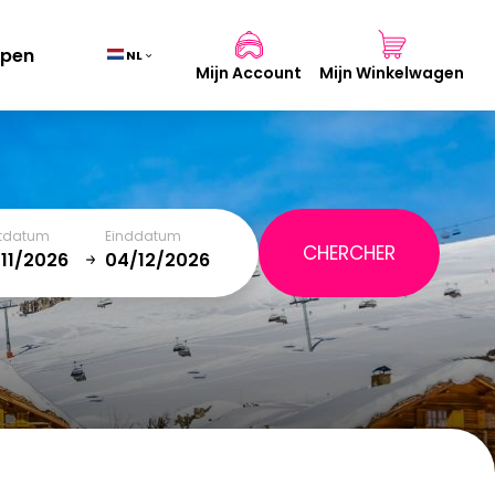
pen
NL
Mijn Account
Mijn Winkelwagen
Mand
(0)
rtdatum
Einddatum
TOTAAL
0,00 €
January
SAT
SUN
MON
TUE
WED
THU
FRI
SAT
WINKELMAND BEKIJKEN
5
1
2
12
3
4
5
6
7
8
9
19
10
11
12
13
14
15
16