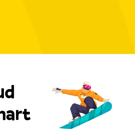
ud
 hart