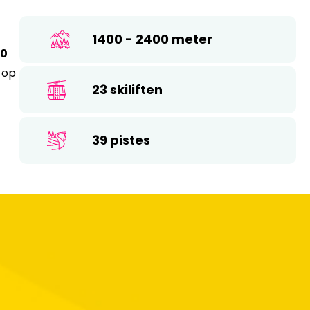
26
17
18
19
20
21
22
23
1400 - 2400 meter
0
24
25
26
27
28
29
30
 op
31
23 skiliften
39 pistes