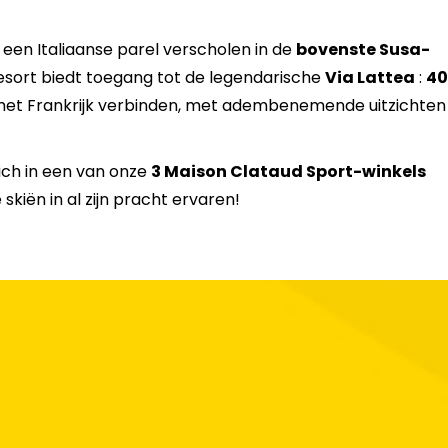
20
21
22
23
24
25
 een Italiaanse parel verscholen in de
bovenste Susa-
esort biedt toegang tot de legendarische
Via Lattea
:
40
27
28
29
30
31
 met Frankrijk verbinden, met adembenemende uitzichten
ich in een van onze
3 Maison Clataud Sport-winkels
 skiën in al zijn pracht ervaren!