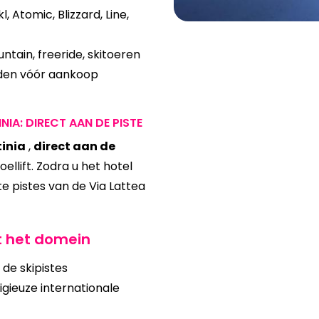
, Atomic, Blizzard, Line,
ntain, freeride, skitoeren
rijden vóór aankoop
IA: DIRECT AAN DE PISTE
tinia
,
direct aan de
ellift. Zodra u het hotel
te pistes van de Via Lattea
t het domein
de skipistes
igieuze internationale