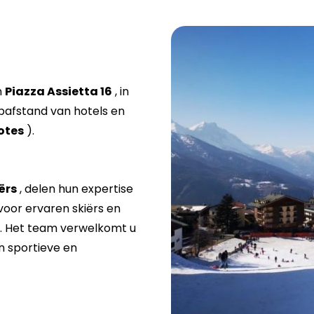
n
Piazza Assietta 16
, in
opafstand van hotels en
otes
).
ërs
, delen hun expertise
voor ervaren skiërs en
rs. Het team verwelkomt u
n sportieve en