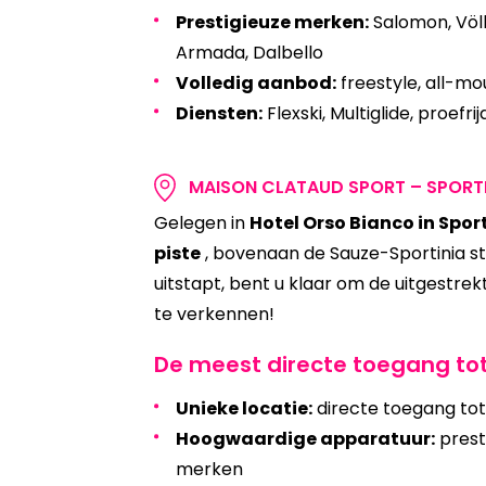
Prestigieuze merken:
Salomon, Völkl
Armada, Dalbello
Volledig aanbod:
freestyle, all-mou
Diensten:
Flexski, Multiglide, proef
MAISON CLATAUD SPORT – SPORTIN
Gelegen in
Hotel Orso Bianco in Spor
piste
, bovenaan de Sauze-Sportinia sto
uitstapt, bent u klaar om de uitgestrek
te verkennen!
De meest directe toegang to
Unieke locatie:
directe toegang tot 
Hoogwaardige apparatuur:
prest
merken