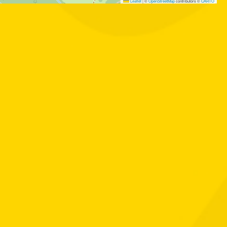
Leaflet
|
©
OpenStreetMap
contributors ©
CARTO