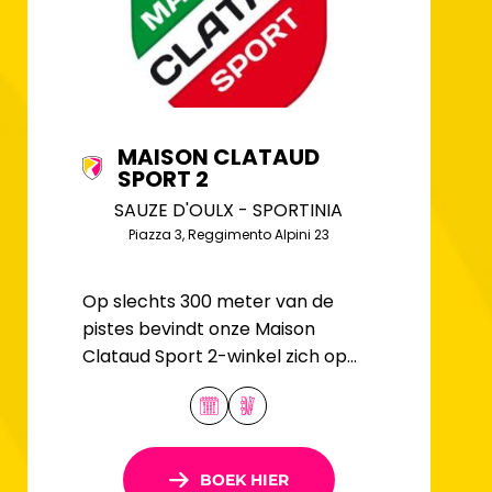
MAISON CLATAUD
SPORT 2
SAUZE D'OULX - SPORTINIA
Piazza 3, Reggimento Alpini 23
Op slechts 300 meter van de
pistes bevindt onze Maison
Clataud Sport 2-winkel zich op
een ideale locatie in het hart van
Sauze d'Oulx.
BOEK HIER