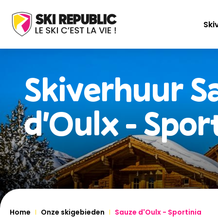
Ski
Skiverhuur
S
d'Oulx - Spor
Home
Onze skigebieden
Sauze d'Oulx - Sportinia