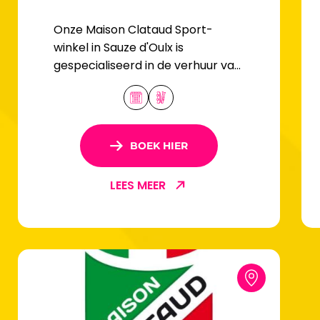
Onze Maison Clataud Sport-
winkel in Sauze d'Oulx is
gespecialiseerd in de verhuur van
ski- en snowboardmateriaal voor
het hele gezin.
BOEK HIER
LEES MEER