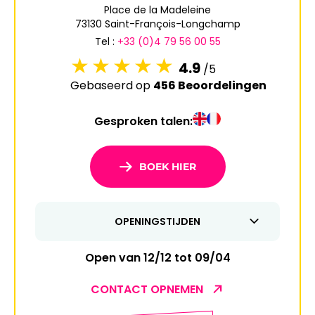
Place de la Madeleine
6
7
8
9
10
11
12
73130 Saint-François-Longchamp
Tel :
+33 (0)4 79 56 00 55
13
14
15
16
17
18
19
4.9
/5
20
21
22
23
24
25
26
Gebaseerd op
456 Beoordelingen
27
28
29
30
31
Gesproken talen:
1
2
BOEK HIER
3
4
5
6
7
8
9
10
11
12
13
14
15
16
OPENINGSTIJDEN
17
18
19
20
21
22
23
Open van 12/12 tot 09/04
24
25
26
27
28
29
30
CONTACT OPNEMEN
31