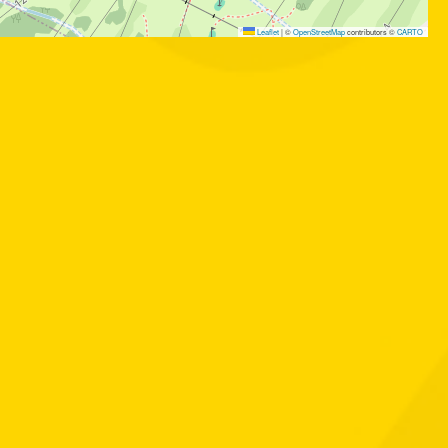
Leaflet
|
©
OpenStreetMap
contributors ©
CARTO