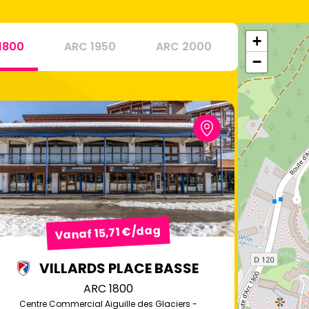
+
1800
ARC 1950
ARC 2000
−
Vanaf 15,71 €/dag
VILLARDS PLACE BASSE
ARC 1800
Centre Commercial Aiguille des Glaciers -