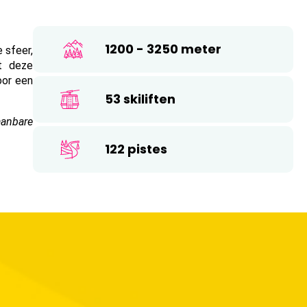
26
17
18
19
20
21
22
23
1200 - 3250 meter
 sfeer, 
24
25
26
27
28
29
30
 deze 
oor een 
31
53 skiliften
anbare 
122 pistes