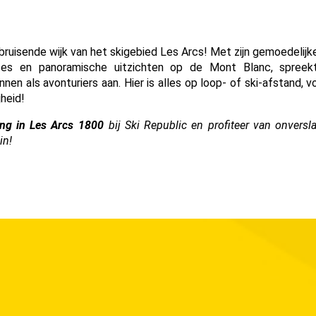
20
21
22
23
24
25
 bruisende wijk van het skigebied Les Arcs! Met zijn gemoedelijke
27
28
29
30
31
tes en panoramische uitzichten op de Mont Blanc, spreekt
nen als avonturiers aan. Hier is alles op loop- of ski-afstand, v
jheid!
ting in Les Arcs 1800
bij Ski Republic en profiteer van onversla
in!