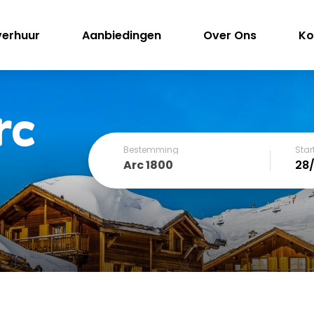
verhuur
Aanbiedingen
Over Ons
Ko
rc
Bestemming
Sta
Arc 1800
December
SUN
MON
TUE
WED
THU
FRI
1
2
3
4
6
7
8
9
10
11
13
14
15
16
17
18