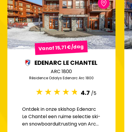
Vanaf 15,71 €/dag
EDENARC LE CHANTEL
ARC 1800
Résidence Odalys Edenarc Arc 1800
4.7
/5
Ontdek in onze skishop Edenarc
Le Chantel een ruime selectie ski-
en snowboarduitrusting van Arc
1800.