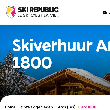
Ski
Skiverhuur
A
1800
Home
Onze skigebieden
Arcs (Les)
Arc 1800