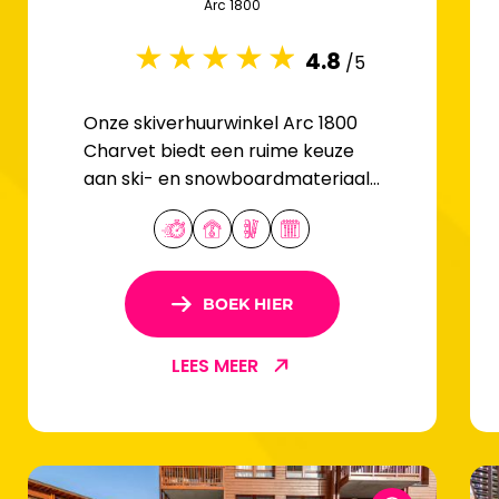
Arc 1800
4.8
/5
Onze skiverhuurwinkel Arc 1800
Charvet biedt een ruime keuze
aan ski- en snowboardmateriaal
voor het hele gezin.
BOEK HIER
LEES MEER