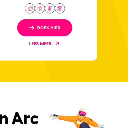
enthousiast team staat de hele
winter voor u klaar.
BOEK HIER
LEES MEER
in Arc