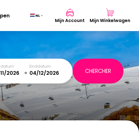
pen
NL
Mijn Account
Mijn Winkelwagen
Mand
(0)
rtdatum
Einddatum
TOTAAL
0,00 €
January
SAT
SUN
MON
TUE
WED
THU
FRI
SAT
WINKELMAND BEKIJKEN
5
1
2
12
3
4
5
6
7
8
9
19
10
11
12
13
14
15
16