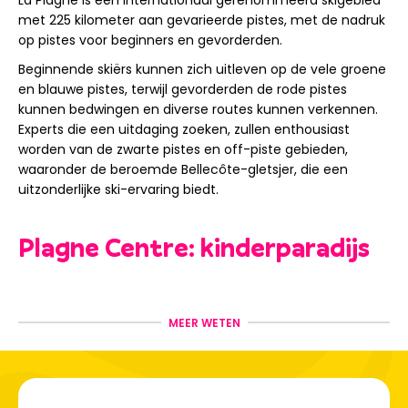
met 225 kilometer aan gevarieerde pistes, met de nadruk
op pistes voor beginners en gevorderden.
Beginnende skiërs kunnen zich uitleven op de vele groene
en blauwe pistes, terwijl gevorderden de rode pistes
kunnen bedwingen en diverse routes kunnen verkennen.
Experts die een uitdaging zoeken, zullen enthousiast
worden van de zwarte pistes en off-piste gebieden,
waaronder de beroemde Bellecôte-gletsjer, die een
uitzonderlijke ski-ervaring biedt.
Plagne Centre: kinderparadijs
La Plagne, bekroond met het Famille Plus-label, is een
resort dat garant staat voor onvergetelijke
MEER WETEN
familiemomenten. Voor een aangenaam verblijf biedt het
resort een persoonlijke ontvangst, entertainment voor alle
leeftijden, activiteiten voor kinderen en volwassenen, en
handige lokale winkels. La Plagne staat bekend om zijn