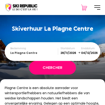
Skiverhuur
La Plagne Centre
Bestemming
Startdatum
Einddatum
La Plagne Centre
December
January
Plagne Centre is een absolute aanrader voor
SUN
MON
TUE
WED
THU
FRI
SAT
wintersportliefhebbers en natuurliefhebbers die van
weidse landschappen houden. Het biedt een
1
2
3
4
5
onvergetelijke ervaring. Gelegen op een optimale hoogte,