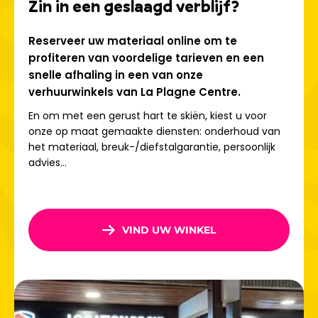
Zin in een geslaagd verblijf?
vriendelijke en gezinsvriendelijke sfeer, waardoor het een
populaire bestemming is voor vakantiegangers van alle
leeftijden.
Reserveer uw materiaal online om te
profiteren van voordelige tarieven en een
Binnen het skigebied bevinden zich talloze leuke zones,
snelle afhaling in een van onze
zoals de Colorado Luge met een afdaling van 1,5 km.
verhuurwinkels van La Plagne Centre.
Buffalo Park biedt thematische pistes geïnspireerd op het
Wilde Westen voor een echt Amerikaans avontuur! Voor
En om met een gerust hart te skiën, kiest u voor
de meer avontuurlijke skiërs is er een slalom met
onze op maat gemaakte diensten: onderhoud van
tijdslimiet, waar je de ervaring van een professionele skiër
het materiaal, breuk-/diefstalgarantie, persoonlijk
beleeft. Ga de uitdaging aan en verbreek alle records!
advies...
Alle activiteiten in Plagne Centre
In de winter
VIND UW WINKEL
De bobsleebaan is uniek in Frankrijk en biedt drie
uitzonderlijke ervaringen met verschillende niveaus van
spanning. Bij Bob Raft, Speed ​​Luge en Bob Racing stap je