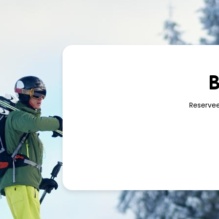
Met online boeken profiteert u van onze
beste tariev
aanbiedingen
(familie- of groepskortingen, 7e dag gr
annuleringen mogelijk
tot 24 uur voor uw verblijf...). 
aankomst voor u klaar, zodat u tijd bespaart.
B
Reservee