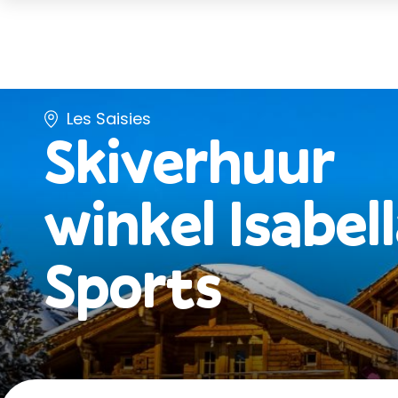
Les Saisies
Skiverhuur
winkel
Isabel
Sports