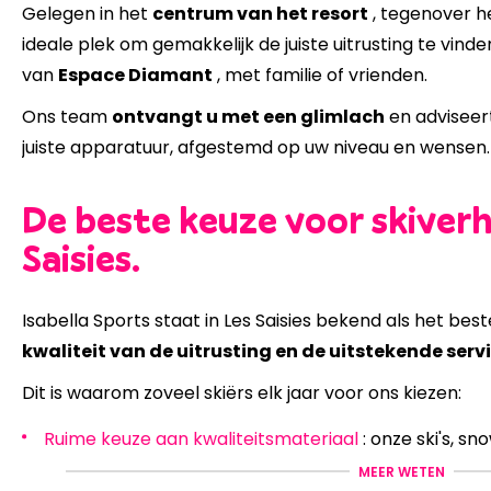
Gelegen in het
centrum van het resort
, tegenover h
ideale plek om gemakkelijk de juiste uitrusting te vind
van
Espace Diamant
, met familie of vrienden.
Ons team
ontvangt u met een glimlach
en adviseert
juiste apparatuur, afgestemd op uw niveau en wensen.
De beste keuze voor skiverh
Saisies.
Isabella Sports staat in Les Saisies bekend als het best
kwaliteit van de uitrusting en de uitstekende serv
Dit is waarom zoveel skiërs elk jaar voor ons kiezen:
Ruime keuze aan kwaliteitsmateriaal
: onze ski's, s
door onze experts geselecteerd uit topmerken;
MEER WETEN