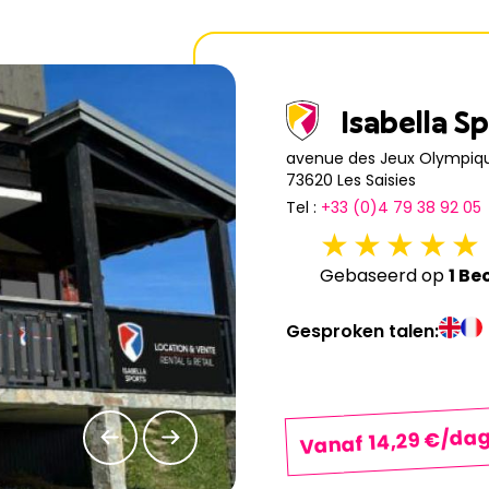
13
14
15
16
17
18
20
21
22
23
24
25
27
28
29
30
31
Isabella S
avenue des Jeux Olympiq
73620 Les Saisies
Tel :
+33 (0)4 79 38 92 05
Gebaseerd op
1 Be
Gesproken talen:
Vanaf 14,29 €/da