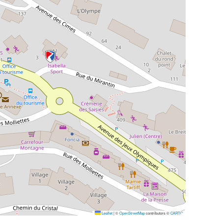
Leaflet
|
©
OpenStreetMap
contributors ©
CARTO