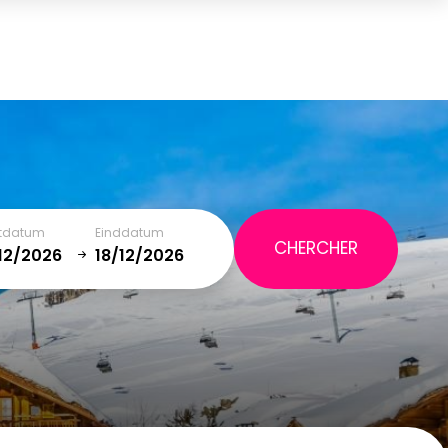
Mand
(0)
TOTAAL
0,00 €
WINKELMAND BEKIJKEN
rtdatum
Einddatum
January
SAT
SUN
MON
TUE
WED
THU
FRI
SAT
5
1
2
12
3
4
5
6
7
8
9