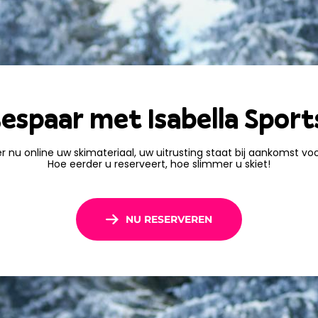
en en speciale
atis,
wijzigingen of
Uw uitrusting staat bij
espaar met Isabella Sport
r nu online uw skimateriaal, uw uitrusting staat bij aankomst voor
Hoe eerder u reserveert, hoe slimmer u skiet!
NU RESERVEREN