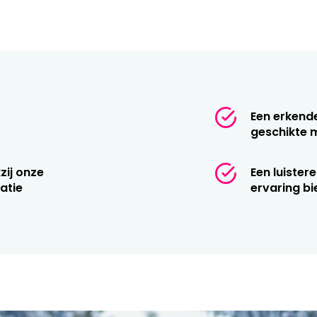
rdt gedurende het hele
 garandeert ons team van
 kiezen en afstellen van uw
sen de buitenschaal en
Een erkend
fort en prestaties;
geschikte m
op een veilige en droge
zij onze
Een luister
 schoenen en technische
atie
ervaring bi
taat centraal in onze missie!