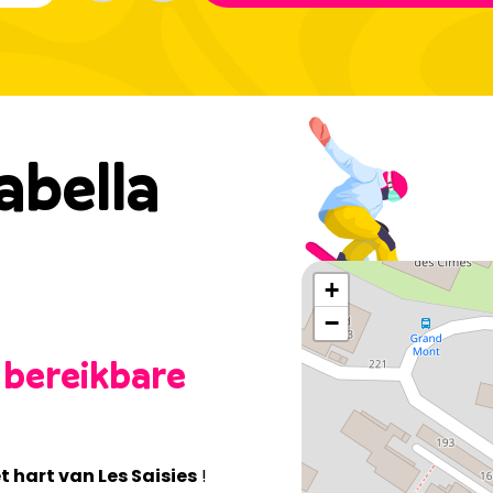
abella
+
−
 bereikbare
et hart van Les Saisies
!