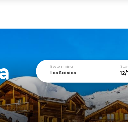
la
Bestemming
Sta
Les Saisies
December
SUN
MON
TUE
WED
THU
FRI
1
2
3
4
6
7
8
9
10
11