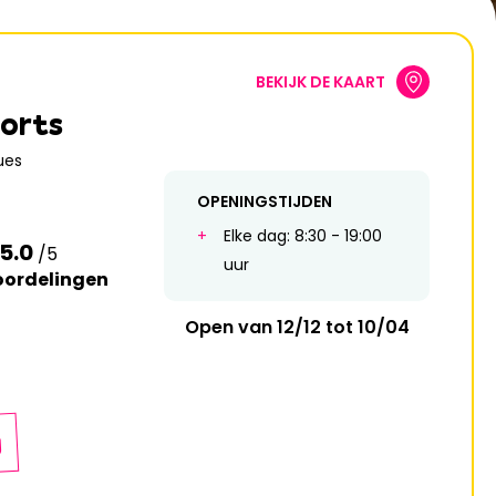
19
10
11
12
13
14
15
16
26
17
18
19
20
21
22
23
BEKIJK DE KAART
24
25
26
27
28
29
30
ports
31
ues
OPENINGSTIJDEN
Elke dag: 8:30 - 19:00
5.0
/5
uur
oordelingen
Open van 12/12 tot 10/04
g