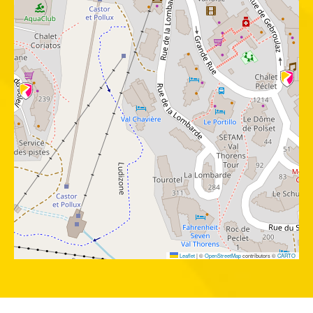
Leaflet
|
©
OpenStreetMap
contributors ©
CARTO