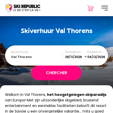
Skiverhuur
Val Thorens
Bestemming
Startdatum
Einddatum
Val Thorens
December
January
Welkom in Val Thorens,
het hoogstgelegen skiparadijs
SUN
MON
TUE
WED
THU
FRI
SAT
van Europa! Met zijn uitzonderlijke skigebied, bruisend
entertainment en eersteklas faciliteiten belooft dit resort
1
2
3
4
5
in de Savoie u een onvergetelijke vakantie... mits u goed