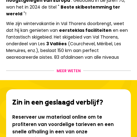
hoogstgelegen van Europa
. Gebouwd in de jaren 70,
won het in 2024 de titel "
Beste skibestemming ter
wereld
"!
Wie zijn wintervakantie in Val Thorens doorbrengt, weet
dat hij kan genieten van
eersteklas faciliteiten
en een
fantastisch skigebied. Het skigebied van Val Thorens,
onderdeel van Les
3 Vallées
(Courchevel, Méribel, Les
Menuires, enz.), beslaat 150 km aan perfect
geprepareerde pistes. 83 afdalingen van alle niveaus
bieden zowel beginners als gevorderde skiërs volop plezier
in een prachtige omgeving.
MEER WETEN
Val Thorens: skiën en nog veel
meer
Zin in een geslaagd verblijf?
Reserveer uw materiaal online om te
Tot de voordelen van het resort behoren onder meer:
profiteren van voordelige tarieven en een
De hoogste zipline ter wereld, bereikbaar per ski;
snelle afhaling in een van onze
De langste rodelbaan van Frankrijk;