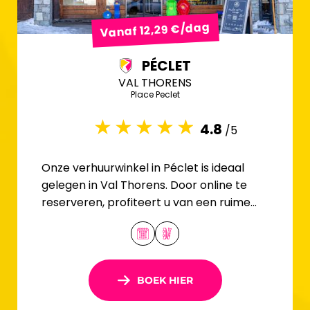
Vanaf 12,29 €/dag
PÉCLET
VAL THORENS
Place Peclet
4.8
/5
Onze verhuurwinkel in Péclet is ideaal
gelegen in Val Thorens. Door online te
reserveren, profiteert u van een ruime
keuze aan ski's en snowboards.
BOEK HIER