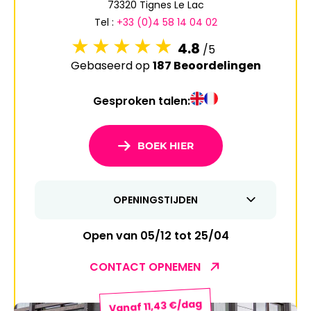
73320 Tignes Le Lac
6
7
8
9
10
11
12
Tel :
+33 (0)4 58 14 04 02
13
14
15
16
17
18
19
4.8
/5
Gebaseerd op
187 Beoordelingen
20
21
22
23
24
25
26
Gesproken talen:
27
28
29
30
31
1
2
BOEK HIER
3
4
5
6
7
8
9
OPENINGSTIJDEN
10
11
12
13
14
15
16
17
18
19
20
21
22
23
Open van 05/12 tot 25/04
24
25
26
27
28
29
30
CONTACT OPNEMEN
31
Vanaf 11,43 €/dag