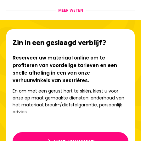
De Italiaanse levenskunst
MEER WETEN
Een typisch dorp met charmante steegjes, restaurants
met Piemontese specialiteiten, bars en clubs voor après-
ski… Sestriere combineert
authentieke charme met
Olympische moderniteit
. Slechts
20 km van de
Zin in een geslaagd verblijf?
Franse grens
en
2 uur van Turijn
.
Reserveer uw materiaal online om te
Gemakkelijke toegang
profiteren van voordelige tarieven en een
snelle afhaling in een van onze
verhuurwinkels van Sestrières.
Vanuit Frankrijk: A48 Grenoble → Gap, vervolgens Col du
Lautaret en Montgenèvre. Vanuit het zuiden: A51 Marseille
En om met een gerust hart te skiën, kiest u voor
→ Gap. SNCF-treinstations in
Oulx
en
Briançon
. Shuttles
onze op maat gemaakte diensten: onderhoud van
vanaf de luchthavens
van Turijn, Grenoble, Lyon en
het materiaal, breuk-/diefstalgarantie, persoonlijk
Genève
.
advies...
Klaar om te skiën op de Olympische pistes?
Boek je ski-
uitrusting in Sestriere
bij Maison Clataud Sport of Le
Barachin en profiteer van de expertise van een familie