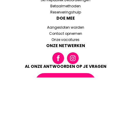
Betaalmethoden
Reserveringshulp
DOE MEE
Aangesloten worden
Contact opnemen
Onze vacatures
ONZE NETWERKEN
AL ONZE ANTWOORDEN OP JE VRAGEN
LEES DE FAQ
Algemene boekingsvoorwaarden
Juridische informatie
Cookies en persoonlijke gegevens