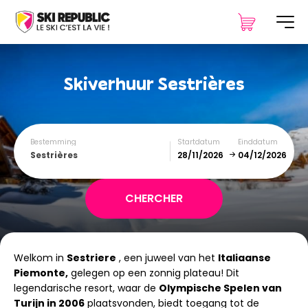
Skiverhuur
Sestrières
Bestemming
Startdatum
Einddatum
Sestrières
December
January
Welkom in
Sestriere
, een juweel van het
Italiaanse
SUN
MON
TUE
WED
THU
FRI
SAT
Piemonte,
gelegen op een zonnig plateau! Dit
legendarische resort, waar de
1
2
Olympische Spelen van
3
4
5
Turijn in 2006
plaatsvonden, biedt toegang tot de