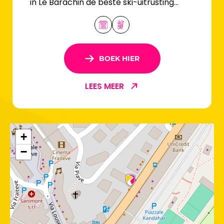
in Le Barachin de beste ski-uitrusting
tegen de scherpste prijzen.
BOEK HIER
LEES MEER
+
−