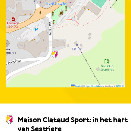
Leaflet
|
©
OpenStreetMap
contributors ©
CARTO
Maison Clataud Sport: in het hart
van Sestriere