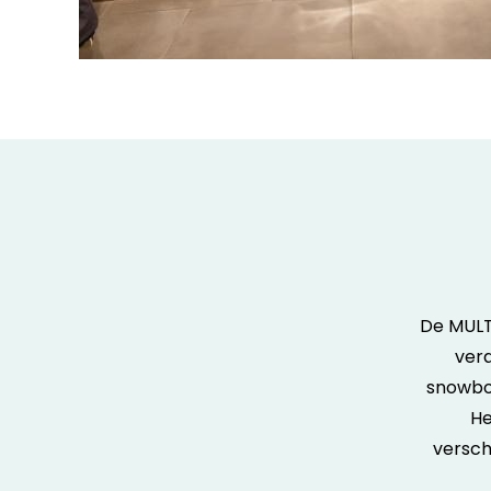
 voor gezinnen en groepen!
was perfect voor onze groep. We konden onze
De MULT
 de sneeuwcondities en ieders voorkeuren, wat
vera
el maakte. De kinderen vonden het geweldig om
snowbo
n te kunnen uitproberen, zoals rodelen, dankzij
He
een geweldige aanvulling op onze Ski Republic
versch
ervaring!