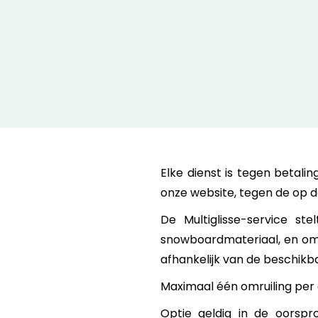
Alexandre I.
18/03/2024
Elke dienst is tegen betal
onze website, tegen de op d
De Multiglisse-service ste
snowboardmateriaal, en omge
afhankelijk van de beschikb
Maximaal één omruiling per d
Optie geldig in de oorspr