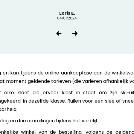
Loris E.
04/01/2024
ing en kan tijdens de online aankoopfase aan de winke
at moment geldende tarieven (die variëren afhankelijk va
lt elke klant die ervoor kiest in staat om zijn ski-u
keerd, in dezelfde klasse. Ruilen voor een slee of sne
aarheid.
ag en drie omruilingen tijdens het verblijf.
onkelijke winkel van de bestelling, volgens de gelden