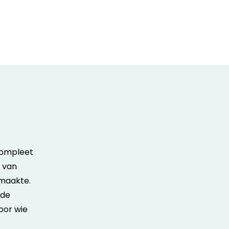
Een innovatieve en praktische
compleet
We hielden van het concept van de MULTIGLIDE
n van
om onze ski-uitrusting om te ruilen voor een s
maakte.
wanneer we maar wilden, maakte ons verbl
 de
voorwaarden waren duidelijk en het winkelpers
oor wie
Bedankt Ski Republic voor deze innovatieve opt
om het meeste uit onze wintervaka