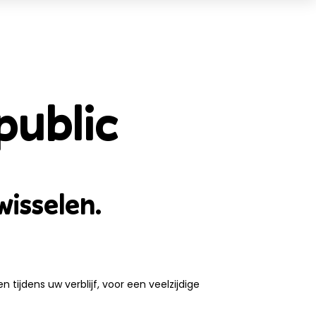
Mand
(0)
public
TOTAAL
0,00 €
WINKELMAND BEKIJKEN
wisselen.
 tijdens uw verblijf, voor een veelzijdige