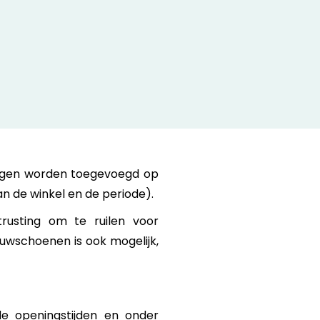
Sophie A.
25/02/2024
lwagen worden toegevoegd op
n de winkel en de periode).
itrusting om te ruilen voor
euwschoenen is ook mogelijk,
de openingstijden en onder