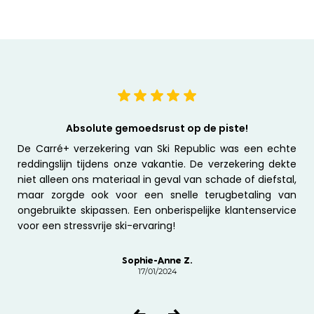
Absolute gemoedsrust op de piste!
ré+
De Carré+ verzekering van Ski Republic was een echte
We 
Deze
reddingslijn tijdens onze vakantie. De verzekering dekte
en 
ming
niet alleen ons materiaal in geval van schade of diefstal,
was
voor
maar zorgde ook voor een snelle terugbetaling van
eva
eet
ongebruikte skipassen. Een onberispelijke klantenservice
no
 het
voor een stressvrije ski-ervaring!
gem
Sophie-Anne Z.
17/01/2024