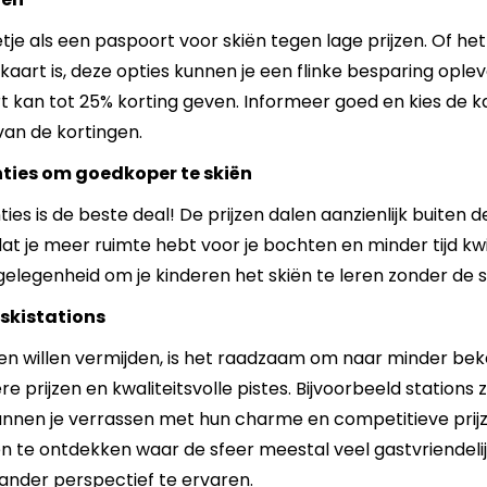
tje als een paspoort voor skiën tegen lage prijzen. Of het
skaart is, deze opties kunnen je een flinke besparing ople
 kan tot 25% korting geven. Informeer goed en kies de kaar
an de kortingen.
ties om goedkoper te skiën
es is de beste deal! De prijzen dalen aanzienlijk buiten de
t je meer ruimte hebt voor je bochten en minder tijd kwi
e gelegenheid om je kinderen het skiën te leren zonder de 
skistations
en willen vermijden, is het raadzaam om naar minder beke
prijzen en kwaliteitsvolle pistes. Bijvoorbeeld stations 
nen je verrassen met hun charme en competitieve prijzen
 te ontdekken waar de sfeer meestal veel gastvriendelijk
ander perspectief te ervaren.