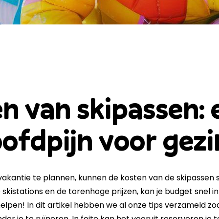
n van skipassen: 
ofdpijn voor gezi
kivakantie te plannen, kunnen de kosten van de skipassen
 skistations en de torenhoge prijzen, kan je budget snel 
e helpen! In dit artikel hebben we al onze tips verzameld z
er je te ruïneren. In feite kan het vooruit reserveren je 