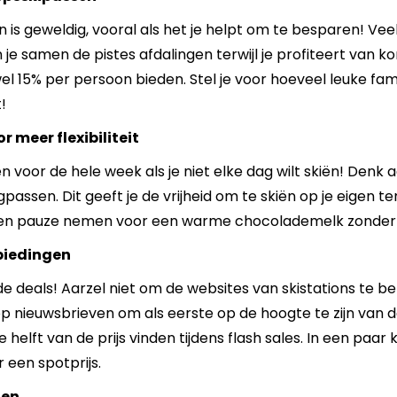
n is geweldig, vooral als het je helpt om te besparen! Vee
je samen de pistes afdalingen terwijl je profiteert van 
l 15% per persoon bieden. Stel je voor hoeveel leuke fam
!
 meer flexibiliteit
gen voor de hele week als je niet elke dag wilt skiën! Den
assen. Dit geeft je de vrijheid om te skiën op je eigen te
s een pauze nemen voor een warme chocolademelk zonder
nbiedingen
ede deals! Aarzel niet om de websites van skistations te 
 op nieuwsbrieven om als eerste op de hoogte te zijn van
e helft van de prijs vinden tijdens flash sales. In een paar
 een spotprijs.
ten