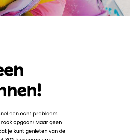
een
nnen!
 snel een echt probleem
in rook opgaan! Maar geen
odat je kunt genieten van de
tot 30% besparen op je