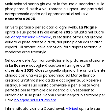
Molti sciatori hanno già avuto la fortuna di scendere sulle
piste prima di tutti! A Val Thorens e Tignes, una parte del
comprensorio aprirà agli appassionati di sci il
22
novembre 2025
.
Un vero paradiso per sciatori di ogni livello,
La Plagne
aprirà le sue porte il
13 dicembre 2025
. Situata nel cuore
del
comprensorio Paradiski
, la stazione offre una grande
varietà di piste adatte a tutti, dai principianti agli sciatori
esperti. Gli amanti delle emozioni forti apprezzeranno le
moderne aree freestyle.
Nel cuore delle Alpi franco-italiane, la pittoresca stazione
di
La Rosière
accoglierà sciatori e famiglie dal
13
dicembre 2025
. Questo gioiello alpino offre un ambiente
idilliaco con una vista panoramica sul Monte Bianco,
creando un’atmosfera calda e accogliente. La Rosière si
distingue per il suo spirito conviviale e per le piste varie,
perfette per le famiglie alla ricerca di un’esperienza
armoniosa sulle piste. Scopri i nostri negozi in stazione per
il tuo
noleggio sci a La Rosière
.
Infine, situata vicino a Courchevel,
Méribel
aprirà le sue