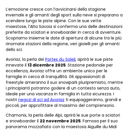
L’emozione cresce con l’avvicinarsi della stagione
invernale e gli amanti degli sport sulla neve si preparano a
scendere lungo le piste alpine. Con le sue vette
maestose, l’Alta Savoia si conferma una delle destinazioni
preferite da sciatori e snowboarder in cerca di avventure.
Scopriamo insieme le date di apertura di alcune tra le più
rinomate stazioni della regione, veri gioielli per gli amanti
dello sci.
Avoriaz, la perla dei
Portes du Soleil
, aprirà le sue piste
innevate il
13 dicembre 2025
. Stazione pedonale per
eccellenza, Avoriaz offre un ambiente unico per le
famiglie in cerca di tranquillità. Gli appassionati di
freestyle ameranno il suo snowpark pluripremiato, mentre
i principianti potranno godere di un contesto senza auto,
ideale per una vacanza in famiglia in tutta sicurezza. I
nostri
negozi di sci ad Avoriaz
ti equipaggeranno, grandi e
piccoli, per approfittare al massimo del comprensorio.
Chamonix, la perla delle Alpi, aprirà le sue porte a sciatori
e snowboarder il
22 novembre 2025
. Famosa per il suo
panorama mozzafiato con la maestosa Aiguille du Midi