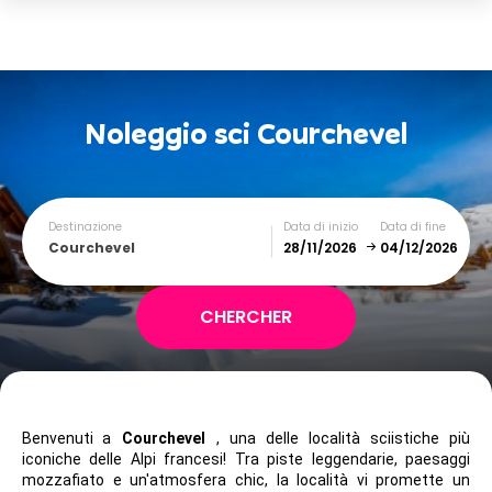
Noleggio sci
Courchevel
Destinazione
Data di inizio
Data di fine
Courchevel
December
January
SUN
MON
TUE
WED
THU
FRI
SAT
Benvenuti a
Courchevel
, una delle località sciistiche più 
1
2
3
4
5
iconiche delle Alpi francesi! Tra piste leggendarie, paesaggi 
mozzafiato e un'atmosfera chic, la località vi promette un 