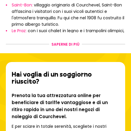
Saint-Bon:
villaggio originario di Courchevel, Saint-Bon
affascina i visitatori con i suoi vicoli autentici e
l'atmosfera tranquilla. Fu qui che nel 1908 fu costruito il
primo albergo turistico.
Le Praz:
con i suoi chalet in legno e i trampolini olimpici,
Le Praz affascina i visitatori con la sua autenticità e
l'accesso diretto alle piste. È il luogo perfetto per
SAPERNE DI PIÙ
godersi lo sci e ricaricare le batterie.
La Tania:
immersa nel cuore di una foresta protetta, La
Tania è un resort adatto alle famiglie e ideale per una
vacanza tranquilla a contatto con la natura.
Hai voglia di un soggiorno
Courchevel Village 1550
è il cuore pulsante del resort. È
riuscito?
la destinazione che coniuga eleganza, lusso e fascino.
Courchevel 1650:
Immersa nel sole, Courchevel
Moriond offre un ambiente ideale per sciare e godersi
Prenota la tua attrezzatura online per
l'après-ski. Atmosfera rilassata, viste panoramiche e
beneficiare di tariffe vantaggiose e di un
piste per tutti i livelli!
ritiro rapido in uno dei nostri negozi di
Courchevel 1850:
resort di punta, Courchevel 1850
noleggio di Courchevel.
incarna il lusso in montagna. Chalet raffinati, ristoranti
E per sciare in totale serenità, scegliete i nostri
stellati Michelin, palazzi e vita notturna chic... il tutto