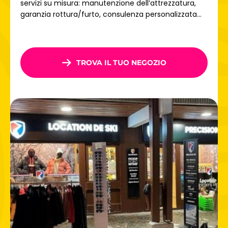
servizi su misura: manutenzione dell’attrezzatura,
sotto lo sguardo vigile della vetta del Saulire.
garanzia rottura/furto, consulenza personalizzata...
TROVA IL TUO NEGOZIO