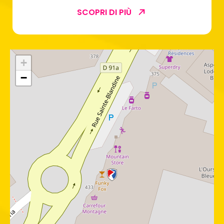
SCOPRI DI PIÙ
+
−