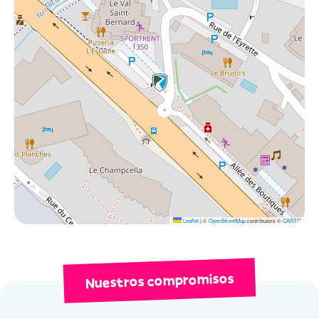
Servicios de calidad
Para disfrutar de unas maravillosas vacaciones bajo el sol
de Serre Chevalier, le ofrecemos estos servicios:
Flexski
para mantener una mayor flexibilidad en tu
reserva.
Multiglisse
te permite cambiar de equipo y variar la
diversión durante tu estancia.
Descubre
la fatbike
(bicicleta de montaña con
neumáticos grandes para circular sobre la nieve) o
el
snowscoot
(moto de nieve) alquilándolos o
participando en excursiones organizadas con un
instructor.
Leaflet
|
©
OpenStreetMap
contributors ©
CARTO
Se pueden reservar
actividades como
paseos en
moto de nieve, heliesquí, jacuzzis, paseos en
trineo tirado por perros, parapente, snowkiting,
Nuestros compromisos
etc., bajo petición.