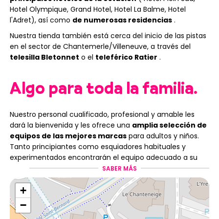
Hotel Olympique, Grand Hotel, Hotel La Balme, Hotel
l'Adret), así como
de numerosas residencias
.
Nuestra tienda también está cerca del inicio de las pistas
en el sector de Chantemerle/Villeneuve, a través del
telesilla Bletonnet
o el
teleférico Ratier
.
Algo para toda la familia.
Nuestro personal cualificado, profesional y amable les
dará la bienvenida y les ofrece una
amplia selección de
equipos de las mejores marcas
para adultos y niños.
Tanto principiantes como esquiadores habituales y
experimentados encontrarán el equipo adecuado a su
nivel.
SABER MÁS
Nuestro equipo
recibe mantenimiento, se revisa y se
+
ajusta antes de cada alquiler
.
−