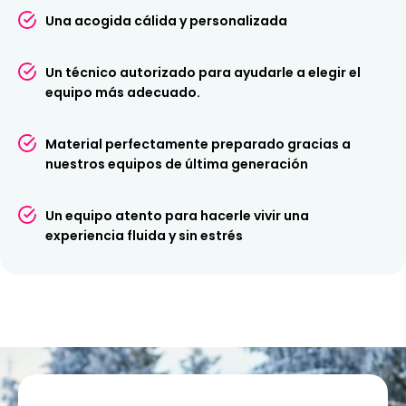
Reserve su equipo antes
Una acogida cálida y personalizada
de su llegada.
Un técnico autorizado para ayudarle a elegir el
Reservando online, te beneficias de nuestros
precios
equipo más adecuado.
bajos
y tu equipo estará preparado antes de tu llegada a
la tienda.
Material perfectamente preparado gracias a
¡Reserva ya tu equipo de esquí o snowboard en Serre
nuestros equipos de última generación
Chevalier Chantemerle con Ski Republic y aprovecha
al máximo tu estancia!
Un equipo atento para hacerle vivir una
experiencia fluida y sin estrés
Sport Rent, especialista
en ciclismo de montaña
durante el verano.
Además de bicicletas fat bike en invierno, nuestra
tienda
se especializa en bicicletas de montaña
. Descubre
nuestra selección de bicicletas de montaña tradicionales,