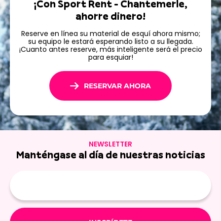
¡Con Sport Rent - Chantemerle,
eléctricas y de descenso de marcas como COMMENCAL,
ahorre dinero!
HAIBIKE e INTENSE, disponibles para alquilar. Tenemos
bicicletas para todas las edades y gustos (cursos, rutas
Reserve en línea su material de esquí ahora mismo;
organizadas, cursos de freeride y ciclismo de montaña
su equipo le estará esperando listo a su llegada.
¡Cuanto antes reserve, más inteligente será el precio
eléctrico).
¡Más de 100 bicicletas de alta gama
para esquiar!
disponibles para alquilar
!
RESERVAR AHORA
NEWSLETTER
Manténgase al día de nuestras noticias
E-
mail