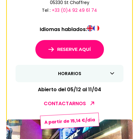
05330 St Chaffrey
6
7
8
9
10
11
12
Tel :
+33 (0)4 92 49 61 74
13
14
15
16
17
18
19
Idiomas hablados:
20
21
22
23
24
25
26
27
28
29
30
31
RESERVE AQUÍ
1
2
HORARIOS
3
4
5
6
7
8
9
Abierto del 05/12 al 11/04
10
11
12
13
14
15
16
CONTACTARNOS
17
18
19
20
21
22
23
24
25
26
27
28
29
30
A partir de 15,14 €/día
31