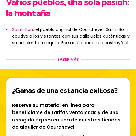
Varios pueblos, una sola pasión:
la montaña
Saint-Bon:
el pueblo original de Courchevel, Saint-Bon,
cautiva a los visitantes con sus callejuelas auténticas y
su ambiente tranquilo. Fue aquí donde se construyó el
primer hotel turístico en 1908.
Le Praz:
Con sus chalets de madera y trampolines
SABER MÁS
olímpicos, Le Praz cautiva a los visitantes por su
autenticidad y acceso directo a las pistas. Es el lugar
perfecto para disfrutar del esquí y recargar energías.
La Tania:
enclavado en el corazón de un bosque
¿Ganas de una estancia exitosa?
protegido, La Tania es un complejo peatonal y familiar,
ideal para unas vacaciones tranquilas cerca de la
naturaleza.
Reserve su material en línea para
Courchevel Village 1550
es el vibrante corazón del
beneficiarse de tarifas ventajosas y de una
resort. Es el destino que combina elegancia, lujo y
recogida exprés en una de nuestras tiendas
encanto.
de alquiler de Courchevel.
Courchevel 1650:
Bañado por el sol, Courchevel