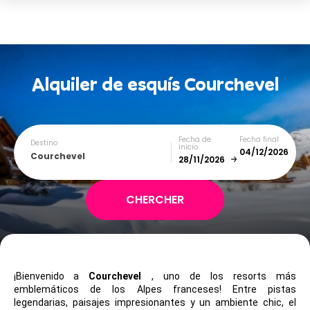
Alquiler de esquís
Courchevel
Fecha de
Fecha final
Destino
inicio
Courchevel
December
January
SUN
MON
TUE
WED
THU
FRI
SAT
¡Bienvenido a
Courchevel
, uno de los resorts más 
1
2
3
4
5
emblemáticos de los Alpes franceses! Entre pistas 
legendarias, paisajes impresionantes y un ambiente chic, el 