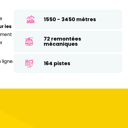
e
1550 - 3450 mètres
r les
nement
72 remontées
ux
mécaniques
 ligne.
164 pistes