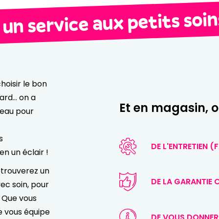
 un service aux petits soin
hoisir le bon
oard… on a
Et en magasin, o
iveau pour
s
DE L'ENTRETIEN (
n un éclair !
etrouverez un
DE LA GARANTIE 
ec soin, pour
. Que vous
e vous équipe
DE VOUS DONNER 