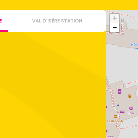
+
E
VAL D'ISÈRE STATION
−