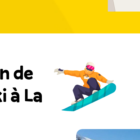
n de
i à La