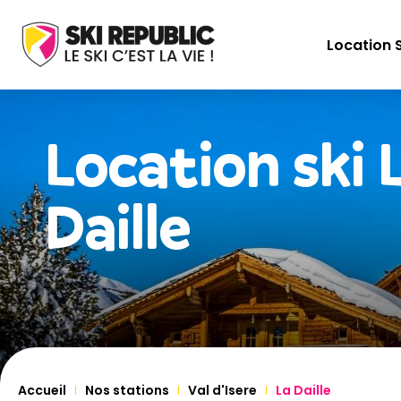
Location S
Location ski
Daille
Accueil
Nos stations
Val d'Isere
La Daille