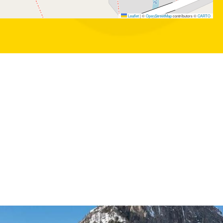
Leaflet
|
©
OpenStreetMap
contributors ©
CARTO