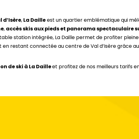
l d’Isère
,
La Daille
est un quartier emblématique qui mêl
ne
,
accès skis aux pieds et panorama spectaculaire su
table station intégrée, La Daille permet de profiter plei
out en restant connectée au centre de Val d’Isère grâce a
on de ski à La Daille
et profitez de nos meilleurs tarifs en