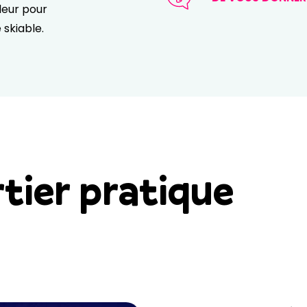
lleur pour
 skiable.
rtier pratique