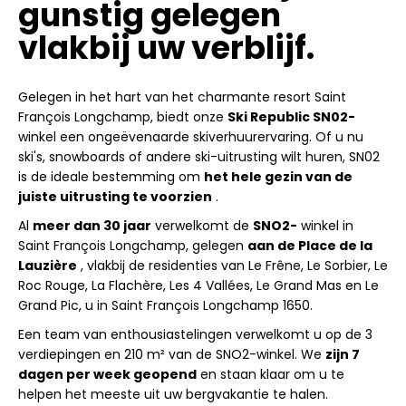
gunstig gelegen
vlakbij uw verblijf.
Gelegen in het hart van het charmante resort Saint
François Longchamp, biedt onze
Ski Republic SN02-
winkel een ongeëvenaarde skiverhuurervaring. Of u nu
ski's, snowboards of andere ski-uitrusting wilt huren, SN02
is de ideale bestemming om
het hele gezin van de
juiste uitrusting te voorzien
.
Al
meer dan 30 jaar
verwelkomt de
SNO2-
winkel in
Saint François Longchamp, gelegen
aan de Place de la
Lauzière
, vlakbij de residenties van Le Frêne, Le Sorbier, Le
Roc Rouge, La Flachère, Les 4 Vallées, Le Grand Mas en Le
Grand Pic, u in Saint François Longchamp 1650.
Een team van enthousiastelingen verwelkomt u op de 3
verdiepingen en 210 m² van de SNO2-winkel. We
zijn 7
dagen per week geopend
en staan ​​klaar om u te
helpen het meeste uit uw bergvakantie te halen.