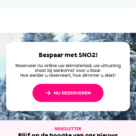
Reserveer online vóór
aankomst.
Reserveer nu uw ski-uitrusting
en profiteer van
persoonlijk advies
,
kwaliteitsmateriaal
en
scherpe
prijzen
die zijn afgestemd op uw behoeften. Maak van Ski
Bespaar met SNO2!
Republic SNO2 in Saint François Longchamp uw partner
Reserveer nu online uw skimateriaal, uw uitrusting
voor uw beste afdalingen!
staat bij aankomst voor u klaar.
Hoe eerder u reserveert, hoe slimmer u skiet!
NU RESERVEREN
NEWSLETTER
Blijf op de hoogte van ons nieuws