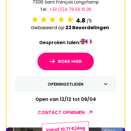
73130 Saint François Longchamp
6
7
8
9
10
11
12
Tel :
+33 (0)4 79 59 10 28
13
14
15
16
17
18
19
4.8
/5
Gebaseerd op
23 Beoordelingen
20
21
22
23
24
25
26
Gesproken talen:
27
28
29
30
31
1
2
BOEK HIER
3
4
5
6
7
8
9
OPENINGSTIJDEN
10
11
12
13
14
15
16
17
18
19
20
21
22
23
Open van 12/12 tot 09/04
24
25
26
27
28
29
30
CONTACT OPNEMEN
31
Vanaf 10,71 €/dag