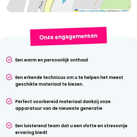
Leaflet
|
©
OpenStreetMap
contributors ©
CARTO
Diensten voor een
zorgeloze vakantie
Onze engagementen
De skitechnici van de winkel zullen uw uitrusting zorgvuldig
prepareren en gedurende uw hele verblijf beschikbaar
Een warm en persoonlijk onthaal
blijven. Wij bieden de volgende aanvullende diensten aan:
Flexski
voor een flexibelere huurervaring.
Een erkende technicus om u te helpen het meest
Multigliss
om tijdens je verblijf verschillende sporten te
geschikte materiaal te kiezen.
ontdekken.
Een opbergruimte
om uw apparatuur veilig en droog te
bewaren.
Perfect voorbereid materiaal dankzij onze
Extra waxen
voor een consistent perfecte glijbeweging.
apparatuur van de nieuwste generatie
Je vindt er ook een aparte ruimte voor de
verkoop van
accessoires
, zodat je je uitrusting gemakkelijk compleet
Een luisterend team dat u een vlotte en stressvrije
kunt maken.
ervaring biedt