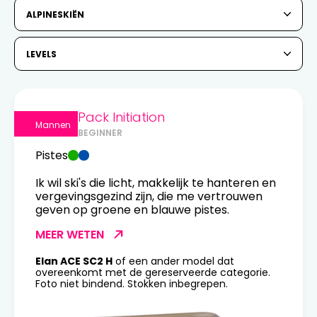
6
7
8
9
10
11
12
ALPINESKIËN
13
14
15
16
17
18
19
LEVELS
20
21
22
23
24
25
26
27
28
29
30
31
Pack Initiation
Mannen
BEGINNER
1
2
Pistes
3
4
5
6
7
8
9
Ik wil ski's die licht, makkelijk te hanteren en
vergevingsgezind zijn, die me vertrouwen
10
11
12
13
14
15
16
geven op groene en blauwe pistes.
MEER WETEN
17
18
19
20
21
22
23
Elan ACE SC2 H
of een ander model dat
24
25
26
27
28
29
30
overeenkomt met de gereserveerde categorie.
Foto niet bindend. Stokken inbegrepen.
31