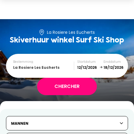
La Rosiere Les Eucherts
Skiverhuur winkel
Surf Ski Shop
Bestemming
Startdatum
Einddatum
La Rosiere Les Eucherts
December
January
SUN
MON
TUE
WED
THU
FRI
SAT
MANNEN
1
2
3
4
5