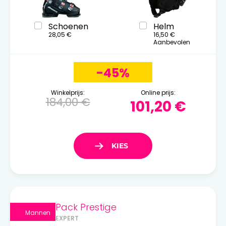
Schoenen
Helm
28,05 €
16,50 €
Aanbevolen
-45%
Winkelprijs:
Online prijs:
184,00 €
101,20 €
Pack Prestige
Mannen
EXPERT