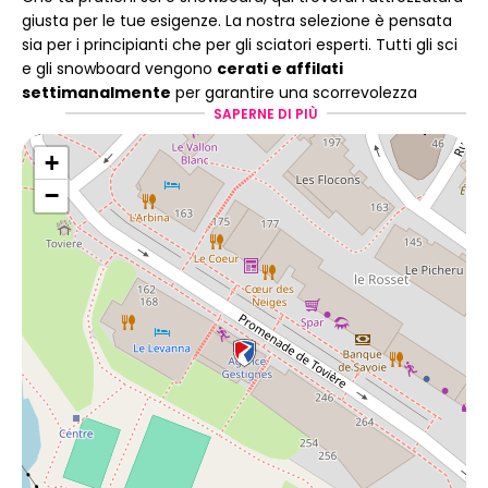
giusta per le tue esigenze. La nostra selezione è pensata
sia per i principianti che per gli sciatori esperti. Tutti gli sci
e gli snowboard vengono
cerati e affilati
settimanalmente
per garantire una scorrevolezza
SAPERNE DI PIÙ
ottimale, un'aderenza eccellente e il massimo comfort
sulle piste.
+
−
Una squadra che conosce
alla perfezione la propria
attrezzatura.
Scegliere gli sci giusti non significa solo scegliere la
categoria o il livello di abilità. I ​​nostri
tecnici specializzati
si prendono il tempo di parlare con te
per guidarti
nella scelta dell'attrezzatura più adatta alle tue esigenze.
Dalle regolazioni ai consigli sull'utilizzo, fino alla selezione
del pacchetto, potrai beneficiare di un'assistenza