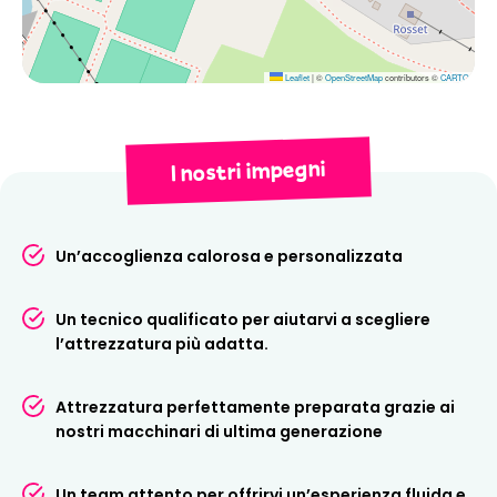
personalizzata durante tutto il tuo soggiorno.
Prenota prima del tuo
Leaflet
|
©
OpenStreetMap
contributors ©
CARTO
arrivo
I nostri impegni
Prenotando online potrete usufruire di tariffe vantaggiose
e
preparare il vostro soggiorno in tutta tranquillità
.
La vostra attrezzatura sarà pronta al vostro arrivo,
facendovi risparmiare tempo e permettendovi di godervi
Un’accoglienza calorosa e personalizzata
più velocemente la prima giornata sulle piste.
Un tecnico qualificato per aiutarvi a scegliere
l’attrezzatura più adatta.
Attrezzatura perfettamente preparata grazie ai
nostri macchinari di ultima generazione
Un team attento per offrirvi un’esperienza fluida e