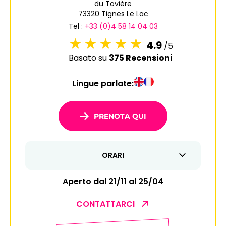
du Tovière
8
9
10
11
12
13
14
73320 Tignes Le Lac
Tel :
+33 (0)4 58 14 04 03
15
16
17
18
19
20
21
4.9
/5
22
23
24
25
26
27
28
Basato su
375 Recensioni
29
30
Lingue parlate:
1
2
3
4
5
PRENOTA QUI
6
7
8
9
10
11
12
13
14
15
16
17
18
19
ORARI
20
21
22
23
24
25
26
Aperto dal 21/11 al 25/04
27
28
29
30
31
CONTATTARCI