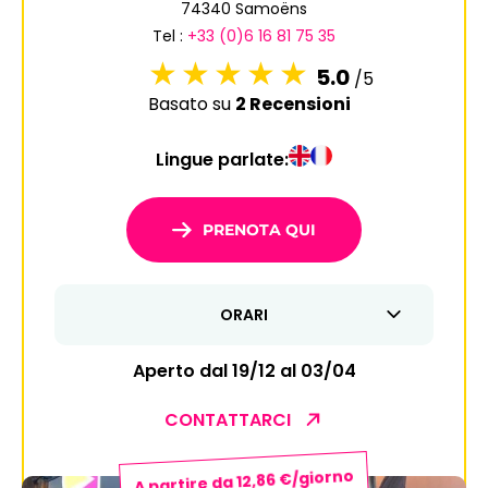
74340 Samoëns
6
7
8
9
10
11
12
Tel :
+33 (0)6 16 81 75 35
13
14
15
16
17
18
19
5.0
/5
Basato su
2 Recensioni
20
21
22
23
24
25
26
Lingue parlate:
27
28
29
30
31
1
2
PRENOTA QUI
3
4
5
6
7
8
9
ORARI
10
11
12
13
14
15
16
17
18
19
20
21
22
23
Aperto dal 19/12 al 03/04
24
25
26
27
28
29
30
CONTATTARCI
31
A partire da 12,86 €/giorno