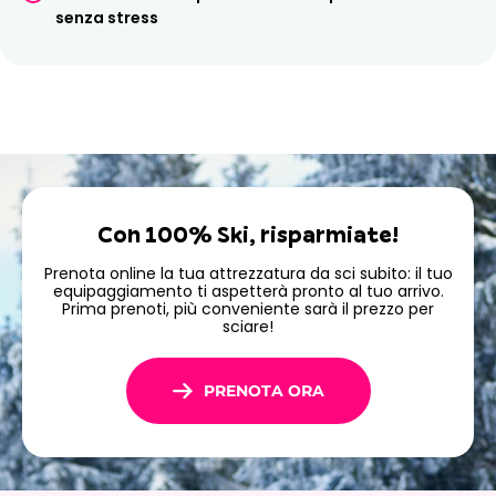
senza stress
migliori condizioni!
Prenota subito il tuo noleggio sci o snowboard a
Samoëns con Ski Republic 100% Ski e goditi appieno il
Grand Massif.
Con 100% Ski, risparmiate!
Prenota online la tua attrezzatura da sci subito: il tuo
equipaggiamento ti aspetterà pronto al tuo arrivo.
Prima prenoti, più conveniente sarà il prezzo per
sciare!
PRENOTA ORA