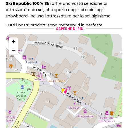
Ski Republic 100% Ski
offre una vasta selezione di
attrezzatura da sci, che spazia dagli sci alpini agli
snowboard, inclusa l'attrezzatura per lo sci alpinismo.
Tutti i nostri prodotti sono mantenuti in perfette
SAPERNE DI PIÙ
condizioni grazie alla
regolare manutenzione
(affilatura, ceratura, ecc.)
effettuata dai nostri esperti.
+
−
Un team pronto a
supportarti
100% Ski Samoens
offre servizi esclusivi, tra cui
la
consulenza personalizzata
di un team di esperti
appassionati di sport invernali. Garantiamo a ogni cliente
l'attenzione necessaria per scegliere l'attrezzatura più
adatta alle proprie esigenze, in base al livello di abilità e
alle preferenze nello sci o nello snowboard.
Offriamo inoltre i seguenti servizi: