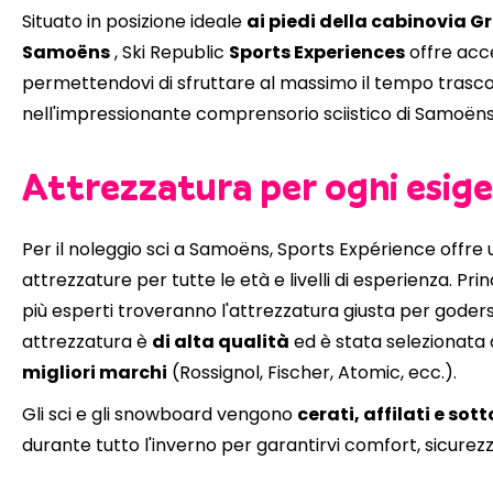
Situato in posizione ideale
ai piedi della cabinovia G
Samoëns
, Ski Republic
Sports Experiences
offre acce
permettendovi di sfruttare al massimo il tempo trasco
nell'impressionante comprensorio sciistico di Samoëns
Attrezzatura per ogni esig
Per il noleggio sci a Samoëns, Sports Expérience offre 
attrezzature per tutte le età e livelli di esperienza. Prin
più esperti troveranno l'attrezzatura giusta per godersi
attrezzatura è
di alta qualità
ed è stata selezionata
migliori marchi
(Rossignol, Fischer, Atomic, ecc.).
Gli sci e gli snowboard vengono
cerati, affilati e so
durante tutto l'inverno per garantirvi comfort, sicurezza