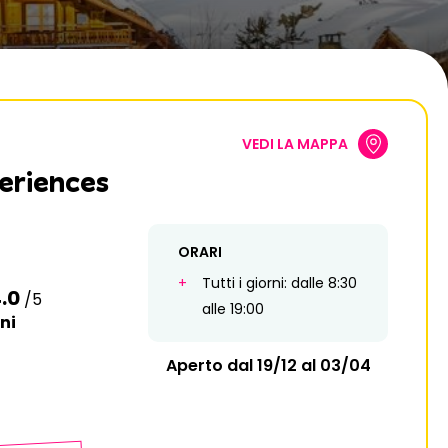
12
3
4
5
6
7
8
9
19
10
11
12
13
14
15
16
26
17
18
19
20
21
22
23
24
25
26
27
28
29
30
VEDI LA MAPPA
eriences
31
ORARI
Tutti i giorni: dalle 8:30
.0
/5
alle 19:00
ni
Aperto dal 19/12 al 03/04