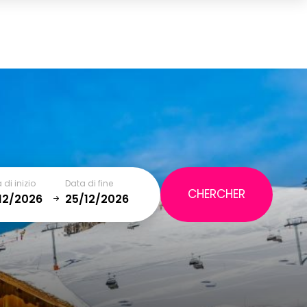
Carrello
(0)
TOTALE
0,00 €
VISUALIZZA IL CARRELLO
 di inizio
Data di fine
January
SAT
SUN
MON
TUE
WED
THU
FRI
SAT
5
1
2