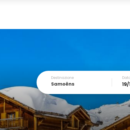
Destinazione
Data
Samoëns
December
SUN
MON
TUE
WED
THU
FRI
1
2
3
4