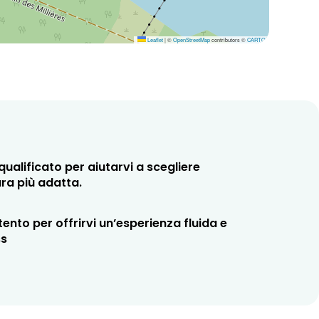
Leaflet
|
©
OpenStreetMap
contributors ©
CARTO
qualificato per aiutarvi a scegliere
ura più adatta.
ento per offrirvi un’esperienza fluida e
ss