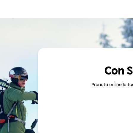
Prenotando l'attrezzatura online, potrai usufruire di
ta
delle nostre
offerte speciali per famiglie
. La prenot
modificata o cancellata fino a 24 ore prima dell'a
Prenota subito il noleggio di sci o snowboard a S
Sports Experience e goditi al massimo il tuo soggi
Con S
Prenota online la tu