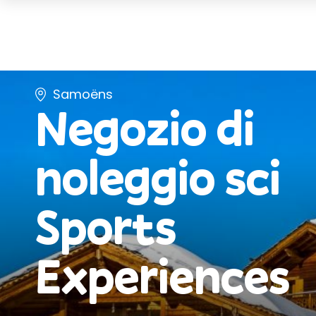
Samoëns
Negozio di
noleggio sci
Sports
Experiences