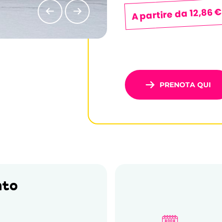
A partire da 12,86 
PRENOTA QUI
nto