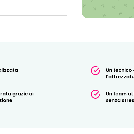
essario per guidarvi nella
e per regolarla in base alla
ne.
lizzata
Un tecnico 
 seconda delle tue esigenze
l’attrezzat
ata grazie ai
Un team att
ori di marchi specializzati
zione
senza stre