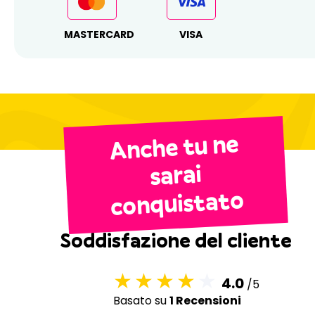
MASTERCARD
VISA
Anche tu ne
sarai
conquistato
Soddisfazione del cliente
4.0
/5
Basato su
1 Recensioni