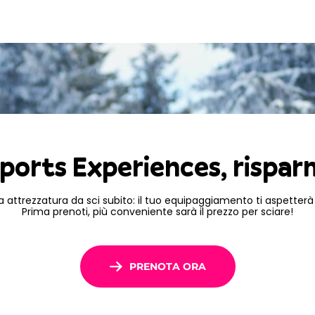
riffe molto vantaggiose
e
azione può essere
rrivo
.
amoëns con Ski Republic
orno nel Grand Massif!
ports Experiences, rispar
a attrezzatura da sci subito: il tuo equipaggiamento ti aspetterà 
Prima prenoti, più conveniente sarà il prezzo per sciare!
PRENOTA ORA