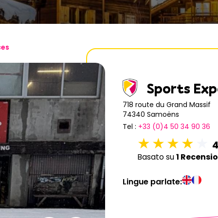
6
7
8
9
10
11
13
14
15
16
17
18
20
21
22
23
24
25
ces
27
28
29
30
31
Sports Exp
718 route du Grand Massif
74340 Samoëns
Tel :
+33 (0)4 50 34 90 36
4
Basato su
1 Recensio
Lingue parlate: