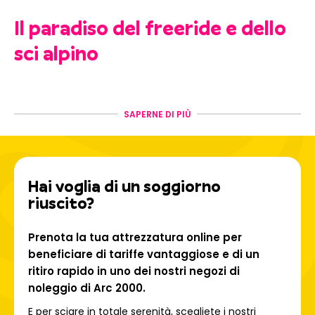
Il paradiso del freeride e dello
sci alpino
Arc 2000 è un
punto di riferimento
per il freeride, con i
suoi pendii ripidi, i canaloni impegnativi e le vaste aree
SAPERNE DI PIÙ
incontaminate.
Che siate principianti o esperti, ognuno troverà il suo
terreno di gioco! Per una maggiore sicurezza, i nostri
team in negozio vi guideranno verso le aree più adatte e
Hai voglia di un soggiorno
vi forniranno l'attrezzatura necessaria (ARTVA, pala,
riuscito?
sonda, airbag, ecc.).
Prenota la tua attrezzatura online per
Il comprensorio Paradiski: 425
beneficiare di tariffe vantaggiose e di un
km di puro piacere
ritiro rapido in uno dei nostri negozi di
noleggio di Arc 2000.
Collegando
Les Arcs, Peisey-Vallandry e La Plagne,
E per sciare in totale serenità, scegliete i nostri