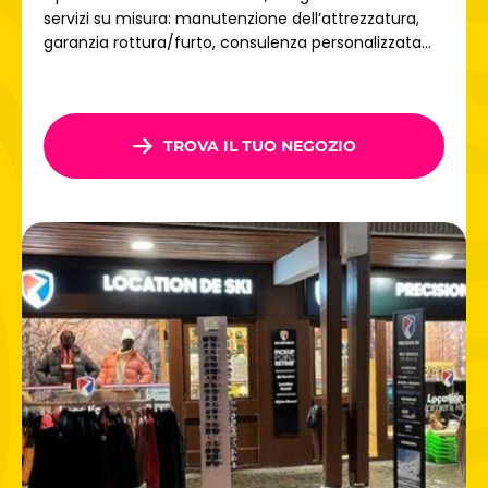
Paradiski
offre 425 km di piste e il 70% del comprensorio
servizi su misura: manutenzione dell’attrezzatura,
sciistico sopra i 2.000 metri di altitudine. Tra foreste,
garanzia rottura/furto, consulenza personalizzata...
panorami alpini e neve fresca, scopri una diversità unica!
Arc 2000 è il punto di partenza ideale per esplorare l'intero
comprensorio: scia fino ad Arc 1950, prosegui lungo le
piste fino a 1800 o avventurati con la cabinovia Vanoise
TROVA IL TUO NEGOZIO
Express per raggiungere La Plagne.
Prenota
oggi stesso il tuo noleggio sci Arcs 2000 su Ski
Republic
e vivi il meglio della montagna!