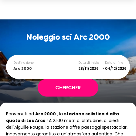
Noleggio sci
Arc 2000
Destinazione
Data di inizio
Data di fine
Arc 2000
December
January
Benvenuti ad
Arc 2000
, la
stazione sciistica d'alta
SUN
MON
TUE
WED
THU
FRI
SAT
quota di Les Arcs
! A 2.100 metri di altitudine, ai piedi
dell'Aiguille Rouge, la stazione offre paesaggi spettacolari,
1
2
3
4
5
innevamento garantito e un'atmosfera autentica. Che