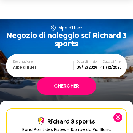
Alpe d'Huez
Negozio di noleggio sci
Richard 3
sports
Destinazione
Data di inizio
Data di fine
Alpe d'Huez
December
January
SUN
MON
TUE
WED
THU
FRI
SAT
Richard 3 sports
1
2
3
4
5
Rond Point des Pistes - 105 rue du Pic Blanc