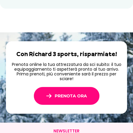
Esplora l'Alpe d'Huez in
mountain bike durante
l'estate.
Durante i mesi estivi, Richard 3 Sports offre
il noleggio di
mountain bike e di ogni tipo di bicicletta
ad Alpe
d'Huez. Che vogliate godervi una pedalata rilassante o
Con Richard 3 sports, risparmiate!
affrontare percorsi più impegnativi, la nostra
attrezzatura di alta gamma
è ideale per esplorare i
Prenota online la tua attrezzatura da sci subito: il tuo
equipaggiamento ti aspetterà pronto al tuo arrivo.
magnifici paesaggi e i sentieri del massiccio delle
Prima prenoti, più conveniente sarà il prezzo per
Grandes Rousses.
sciare!
PRENOTA ORA
NEWSLETTER