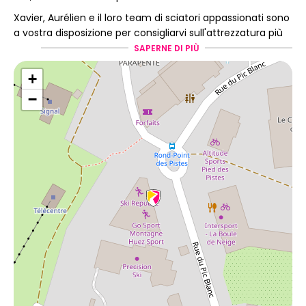
Xavier, Aurélien e il loro team di sciatori appassionati sono
a vostra disposizione per consigliarvi sull'attrezzatura più
adatta alle vostre esigenze.
SAPERNE DI PIÙ
Tutta la nostra attrezzatura proviene dai
più grandi
+
marchi specializzati
(Salomon, Rossignol, Fischer,
−
Atomic...) e viene
accuratamente manutenuta
durante tutta la stagione
(ceratura, affilatura,
asciugatura...) per garantire la migliore esperienza di
scivolamento.
Servizi esclusivi e utili
Fast Pass
, il servizio saltafila per ritirare la tua
attrezzatura più velocemente.
Flexski
ti permette di modificare la tua prenotazione
con la massima flessibilità.
Multiglisse
ti permette di provare diverse tipologie di
attrezzatura durante il tuo soggiorno.