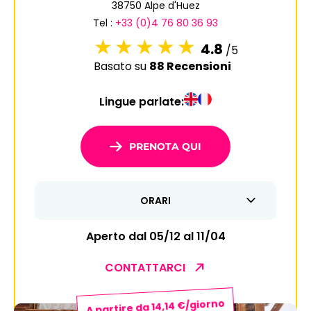
38750 Alpe d'Huez
6
7
8
9
10
11
12
Tel :
+33 (0)4 76 80 36 93
13
14
15
16
17
18
19
4.8
/5
Basato su
88 Recensioni
20
21
22
23
24
25
26
Lingue parlate:
27
28
29
30
31
1
2
PRENOTA QUI
3
4
5
6
7
8
9
ORARI
10
11
12
13
14
15
16
17
18
19
20
21
22
23
Aperto dal 05/12 al 11/04
24
25
26
27
28
29
30
CONTATTARCI
31
A partire da 14,14 €/giorno