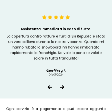
Assistenza immediata in caso di furto.
un
La copertura contro rotture e furti di Ski Republic è stata
Ra
n
un vero sollievo durante le nostre vacanze. Quando mi
Re
a ho
hanno rubato lo snowboard, mi hanno rimborsato
a
rapidamente la franchigia. Ne vale la pena se volete
sciare in tutta tranquillità!
Geoffrey F.
04/01/2024
Ogni servizio è a pagamento e può essere aggiunto