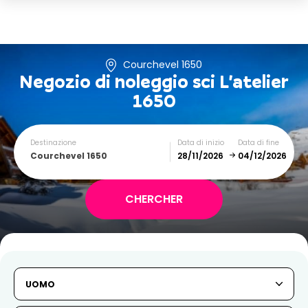
Courchevel 1650
Negozio di noleggio sci
L'atelier
1650
Destinazione
Data di inizio
Data di fine
Courchevel 1650
December
January
SUN
MON
TUE
WED
THU
FRI
SAT
UOMO
1
2
3
4
5