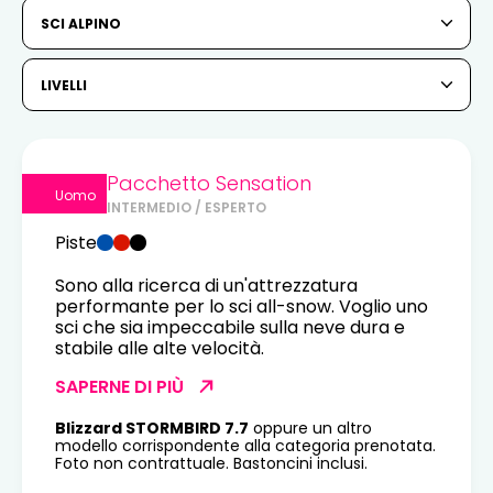
6
7
8
9
10
11
12
SCI ALPINO
13
14
15
16
17
18
19
LIVELLI
20
21
22
23
24
25
26
27
28
29
30
31
Pacchetto Sensation
Uomo
INTERMEDIO / ESPERTO
1
2
Piste
3
4
5
6
7
8
9
Sono alla ricerca di un'attrezzatura
performante per lo sci all-snow. Voglio uno
10
11
12
13
14
15
16
sci che sia impeccabile sulla neve dura e
stabile alle alte velocità.
17
18
19
20
21
22
23
SAPERNE DI PIÙ
24
25
26
27
28
29
30
Blizzard STORMBIRD 7.7
oppure un altro
modello corrispondente alla categoria prenotata.
Foto non contrattuale. Bastoncini inclusi.
31