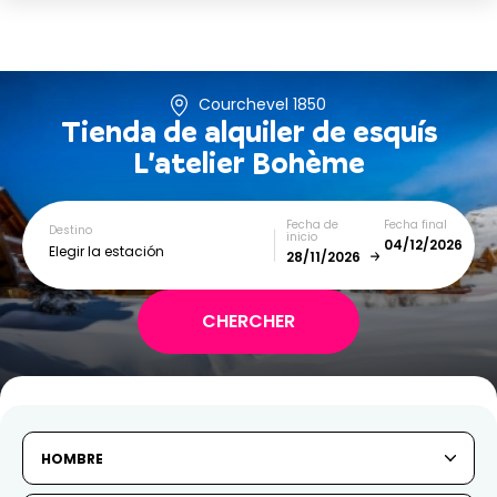
Courchevel 1850
Tienda de alquiler de esquís
L'atelier Bohème
Fecha de
Fecha final
Destino
inicio
Elegir la estación
December
January
SUN
MON
TUE
WED
THU
FRI
SAT
HOMBRE
1
2
3
4
5