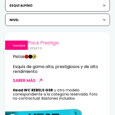
6
7
8
9
10
11
12
ESQUÍ ALPINO
13
14
15
16
17
18
19
NIVEL
20
21
22
23
24
25
26
27
28
29
30
31
Pack Prestige
Hombre
EXPERTO
1
2
Pistas
3
4
5
6
7
8
9
Esquís de gama alta, prestigiosos y de alto
rendimiento
10
11
12
13
14
15
16
SABER MÁS
17
18
19
20
21
22
23
Head WC REBELS GSR
u otro modelo
correspondiente a la categoría reservada. Foto
24
25
26
27
28
29
30
no contractual. Bastones incluidos.
31