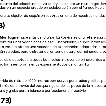
la cima del telecabina de Vallandry, descubre un museo gesti
idas en un espacio creado en colaboración con el Parque Nacion
ra tu alquiler de esquís en Les Arcs en una de nuestras tiendas
3)
s Montagne
hace más de 10 años, La Rosière es una referencia 
garantizar unas vacaciones de esquí inolvidables. Clubes infantiles
a, La Rosière ofrece una variedad de experiencias adaptadas a to
ún su edad, para disfrutar del entorno natural combinando creat
able adaptado a todos los niveles, incluyendo principiantes e 
para los miembros menos experimentados de la familia.
corrido de más de 1,000 metros con curvas peraltadas y saltos pa
ista lúdica a través del bosque siguiendo los pasos de la mascota
ls y grabs para iniciarse o perfeccionar el freestyle.
 73)