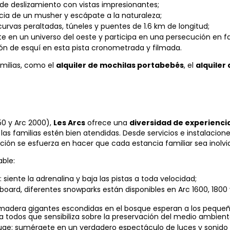
m de deslizamiento con vistas impresionantes;
ncia de un musher y escápate a la naturaleza;
curvas peraltadas, túneles y puentes de 1.6 km de longitud;
gete en un universo del oeste y participa en una persecución en fa
ón de esquí en esta pista cronometrada y filmada.
amilias, como el
alquiler de mochilas portabebés
, el
alquiler
50 y Arc 2000),
Les Arcs
ofrece una
diversidad de experiencia
las familias estén bien atendidas. Desde servicios e instalacio
ación se esfuerza en hacer que cada estancia familiar sea inolvi
able:
 siente la adrenalina y baja las pistas a toda velocidad;
ard, diferentes snowparks están disponibles en Arc 1600, 1800 y
 madera gigantes escondidas en el bosque esperan a los pequeñ
a todos que sensibiliza sobre la preservación del medio ambient
ouge: sumérgete en un verdadero espectáculo de luces y sonido 