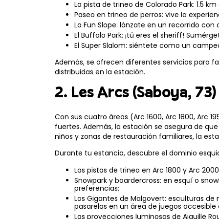
La pista de trineo de Colorado Park: 1.5 k
Paseo en trineo de perros: vive la experie
La Fun Slope: lánzate en un recorrido con 
El Buffalo Park: ¡tú eres el sheriff! Sumér
El Super Slalom: siéntete como un campe
Además, se ofrecen diferentes servicios para f
distribuidas en la estación.
2. Les Arcs (Saboya, 73)
Con sus cuatro áreas (Arc 1600, Arc 1800, Arc 19
fuertes. Además, la estación se asegura de que 
niños y zonas de restauración familiares, la est
Durante tu estancia, descubre el dominio esqui
Las pistas de trineo en Arc 1800 y Arc 2000:
Snowpark y boardercross: en esquí o snowbo
preferencias;
Los Gigantes de Malgovert: esculturas de
pasarelas en un área de juegos accesible 
Las proyecciones luminosas de Aiguille R