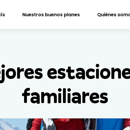
uís
Nuestros buenos planes
Quiénes som
jores estacione
familiares