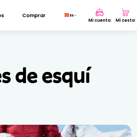
os
Comprar
ES
Mi cuenta
Mi cesta
Cesta
(0)
s de esquí
TOTAL
0,00 €
VER CESTA