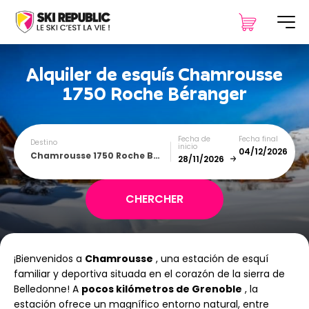
Alquiler de esquís
Chamrousse
1750 Roche Béranger
Fecha de
Fecha final
Destino
inicio
Chamrousse 1750 Roche Béranger
December
January
¡Bienvenidos a
Chamrousse
, una estación de esquí
SUN
MON
TUE
WED
THU
FRI
SAT
familiar y deportiva situada en el corazón de la sierra de
Belledonne! A
pocos kilómetros de Grenoble
1
2
3
4
, la
5
estación ofrece un magnífico entorno natural, entre