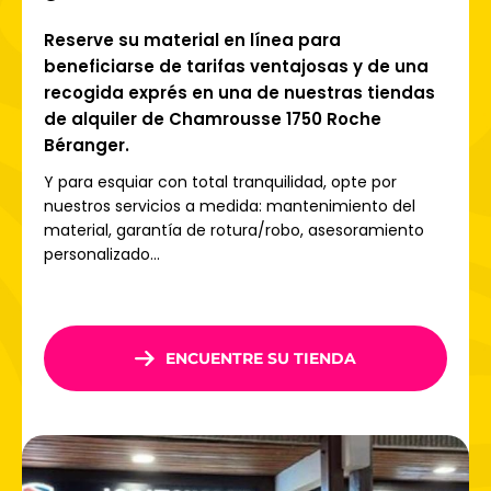
km de pistas, repartidas entre
Chamrousse 1650
(Recoin)
y
Chamrousse 1750 (Roche Béranger).
Las
Reserve su material en línea para
pistas son variadas y aptas para todos los niveles:
beneficiarse de tarifas ventajosas y de una
recogida exprés en una de nuestras tiendas
Zonas para principiantes
Zonas de freeride, snowpark
de alquiler de Chamrousse 1750 Roche
Senderos escénicos
Béranger.
Áreas de juegos para niños.
Y para esquiar con total tranquilidad, opte por
Los más aventureros también pueden probar
el esquí
nuestros servicios a medida: mantenimiento del
nocturno
o las rutas de esquí de travesía, ¡para alargar la
material, garantía de rotura/robo, asesoramiento
experiencia hasta el anochecer!
personalizado...
¡Planifique ahora su estancia y reserve su alquiler de
esquís en Chamrousse con Ski Republic para
experimentar un resort visionario en el corazón de la
ENCUENTRE SU TIENDA
cordillera de Belledonne!