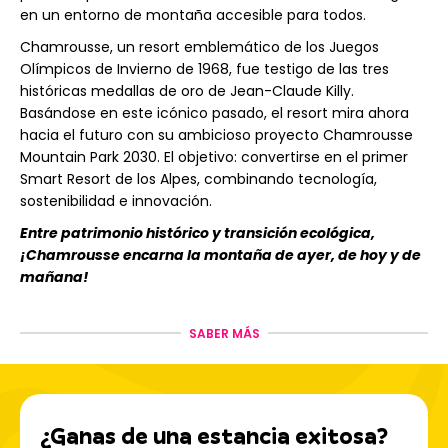
en un entorno de montaña accesible para todos.
Chamrousse, un resort emblemático de los Juegos
Olímpicos de Invierno de 1968, fue testigo de las tres
históricas medallas de oro de Jean-Claude Killy.
Basándose en este icónico pasado, el resort mira ahora
hacia el futuro con su ambicioso proyecto Chamrousse
Mountain Park 2030. El objetivo: convertirse en el primer
Smart Resort de los Alpes, combinando tecnología,
sostenibilidad e innovación.
Entre patrimonio histórico y transición ecológica,
¡Chamrousse encarna la montaña de ayer, de hoy y de
mañana!
Una zona de esquí para todos
SABER MÁS
los estilos
¿Ganas de una estancia exitosa?
El dominio esquiable de Chamrousse abarca más de 90