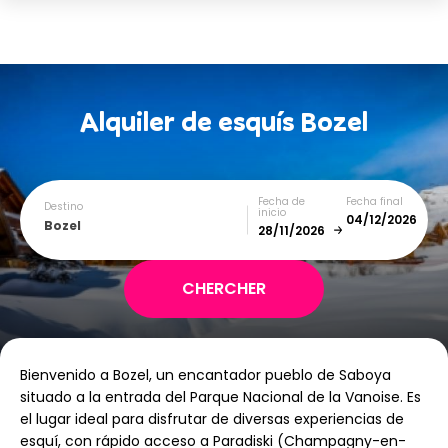
Alquiler de esquís
Bozel
Fecha de
Fecha final
Destino
inicio
Bozel
December
January
Bienvenido a Bozel, un encantador pueblo de Saboya
SUN
MON
TUE
WED
THU
FRI
SAT
situado a la entrada del Parque Nacional de la Vanoise. Es
el lugar ideal para disfrutar de diversas experiencias de
1
2
3
4
5
esquí, con rápido acceso a Paradiski (Champagny-en-