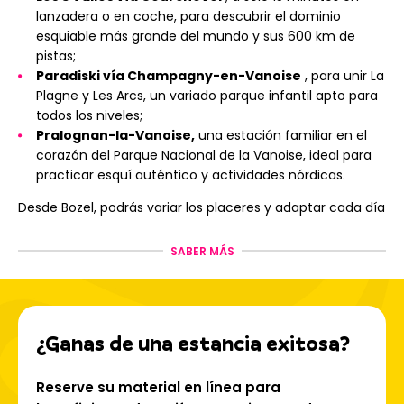
lanzadera o en coche, para descubrir el dominio
esquiable más grande del mundo y sus 600 km de
pistas;
Paradiski vía Champagny-en-Vanoise
, para unir La
Plagne y Les Arcs, un variado parque infantil apto para
todos los niveles;
Pralognan-la-Vanoise,
una estación familiar en el
corazón del Parque Nacional de la Vanoise, ideal para
practicar esquí auténtico y actividades nórdicas.
Desde Bozel, podrás variar los placeres y adaptar cada día
de esquí a tus deseos: ¡grandes espacios, esquí técnico o
una escapada más natural!
SABER MÁS
Reserva ahora tu
alquiler de esquís en Bozel
con
Precision Ski y disfruta de una estancia única,
combinando la autenticidad de un pueblo con un acceso
privilegiado a las áreas de esquí más grandes de los Alpes.
¿Ganas de una estancia exitosa?
Reserve su material en línea para