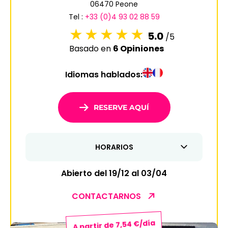
06470 Peone
6
7
8
9
10
11
12
Tel :
+33 (0)4 93 02 88 59
13
14
15
16
17
18
19
5.0
/5
Basado en
6 Opiniones
20
21
22
23
24
25
26
Idiomas hablados:
27
28
29
30
31
1
2
RESERVE AQUÍ
3
4
5
6
7
8
9
HORARIOS
10
11
12
13
14
15
16
17
18
19
20
21
22
23
Abierto del 19/12 al 03/04
24
25
26
27
28
29
30
CONTACTARNOS
31
A partir de 7,54 €/día