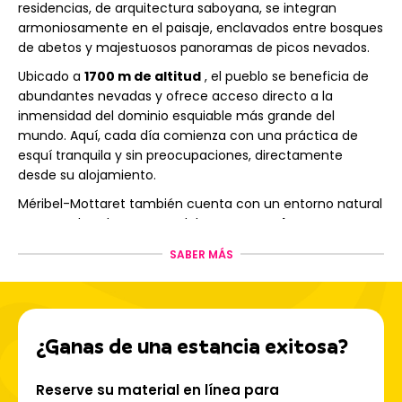
residencias, de arquitectura saboyana, se integran
armoniosamente en el paisaje, enclavados entre bosques
de abetos y majestuosos panoramas de picos nevados.
Ubicado a
1700 m de altitud
, el pueblo se beneficia de
abundantes nevadas y ofrece acceso directo a la
inmensidad del dominio esquiable más grande del
mundo. Aquí, cada día comienza con una práctica de
esquí tranquila y sin preocupaciones, directamente
desde su alojamiento.
Méribel-Mottaret también cuenta con un entorno natural
preservado: a las puertas del
Parque Nacional de la
Vanoise
, la reserva natural de Tueda muestra su lago
SABER MÁS
helado en invierno y sus caminos floridos en verano, una
auténtica invitación a la contemplación y a las
actividades al aire libre.
Es un resort a escala humana, refinado y acogedor,
¿Ganas de una estancia exitosa?
donde la montaña se vive intensamente, ¡en todas las
estaciones!
Reserve su material en línea para