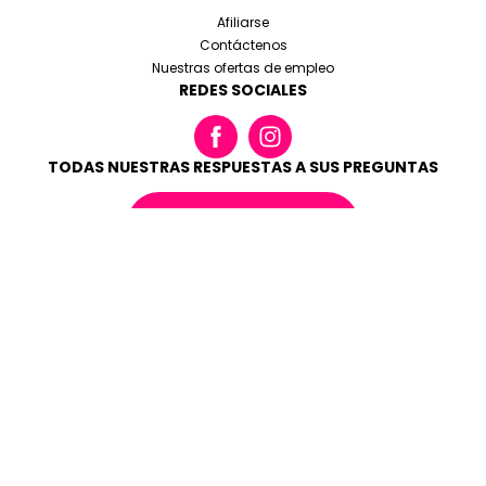
Afiliarse
Contáctenos
Nuestras ofertas de empleo
REDES SOCIALES
TODAS NUESTRAS RESPUESTAS A SUS PREGUNTAS
LEER LAS FAQ
Condiciones generales de reserva
Menciones legales
Cookies y datos personales
Made with love by
Altimax