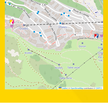
Leaflet
|
©
OpenStreetMap
contributors ©
CARTO