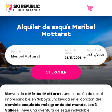
Alquiler de esquís
Meribel
Mottaret
Fecha de
Fecha final
Destino
inicio
Meribel Mottaret
December
January
Bienvenido a
Méribel Mottaret
, una estación de esquí
SUN
MON
TUE
WED
THU
FRI
SAT
imprescindible en Saboya. Enclavada en el corazón del
dominio esquiable más grande del mundo, Les 3
1
2
3
4
5
Vallées
, ¡vive una aventura de esquí inolvidable!