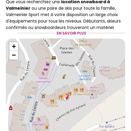
Que vous recherchiez une
location snowboard à
Valmeinier
ou une paire de skis pour toute la famille,
Valmeinier Sport met à votre disposition un large choix
d'équipements pour tous les niveaux. Débutants, skieurs
confirmés ou snowboardeurs trouveront un matériel
EN SAVOIR PLUS
entretenu et révisé régulièrement afin de profiter d'une
glisse confortable et sécurisée. Le magasin propose
+
également la location de splitboard, une exclusivité qui
séduira les amateurs de nouvelles expériences en
−
montagne.
Des conseils de passionnés
pour un séjour réussi
Notre équipe de skimen expérimentés vous accompagne
dans le choix et le réglage de votre matériel afin que vous
puissiez profiter pleinement de votre séjour.
Flexski
pour modifier votre réservation en toute