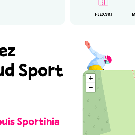
FLEXSKI
M
ez
ud Sport
+
−
uis Sportinia