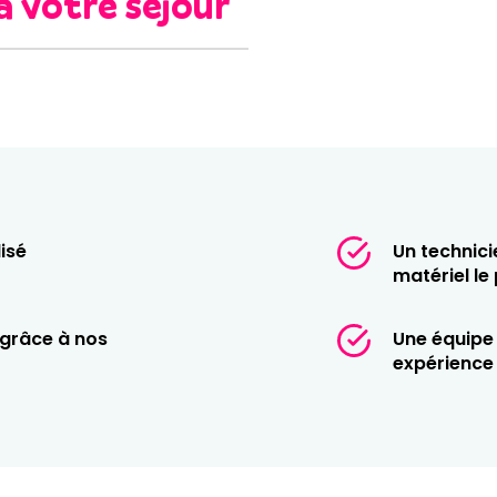
à votre séjour
téo et de vos envies,
 pratique ou les conditions
ssayer une autre discipline
iplier les réservations. Ces
 permettant de profiter
isé
Un technici
matériel le
 profiter de la
 grâce à nos
Une équipe 
expérience 
el est préparé avant votre
e peut ainsi consacrer
ur que votre séjour
iers virages.