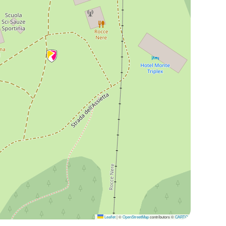
Leaflet
|
©
OpenStreetMap
contributors ©
CARTO