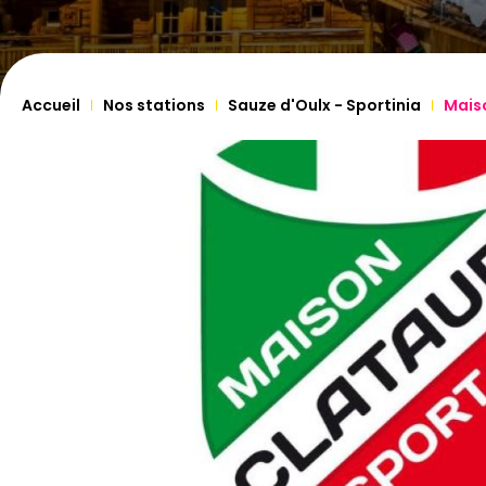
Accueil
Nos stations
Sauze d'Oulx - Sportinia
Maiso