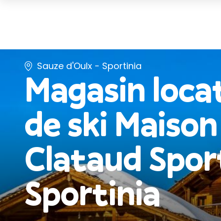
Sauze d'Oulx - Sportinia
Magasin loca
de ski
Maison
Clataud Sport
Sportinia