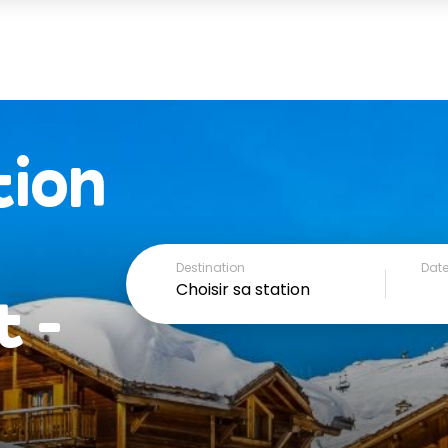
tion
Destination
Date
 -
Choisir sa station