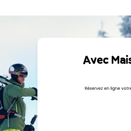
Réservez dès aujourd'hui votre matériel chez Ski
Sport Sportinia et profitez d'un service personnali
pistes de Sauze d'Oulx.
Avec Mais
Réservez en ligne votr