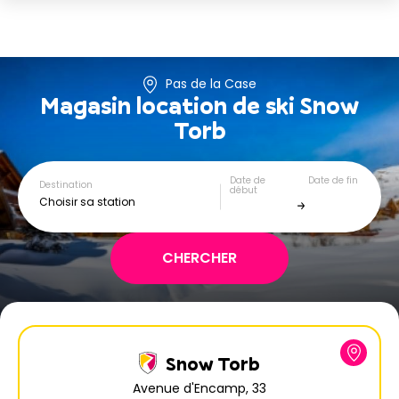
Pas de la Case
Magasin location de ski
Snow
Torb
Date de
Date de fin
Destination
début
Choisir sa station
Snow Torb
Avenue d'Encamp, 33