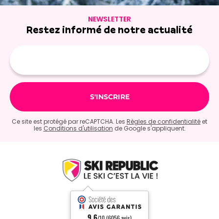
Préparez votre
NEWSLETTER
Restez informé de notre actualité
séjour à Les
Adresse
e-
Menuires avec Le
mail
Capricorne
Conseils pour votre séjour
Ce site est protégé par reCAPTCHA. Les
Règles de confidentialité
et
les
Conditions d'utilisation
de Google s'appliquent.
au ski
Chez Le Capricorne, nous sommes passionnés par la
montagne et le ski, et nous nous engageons à enrichir
votre séjour à Les Menuires. Nous vous fournirons des
conseils d'expert sur les meilleures pistes de Les Menuires,
ainsi que des informations sur les conditions de neige et
9.6
/10 (6056 avis)