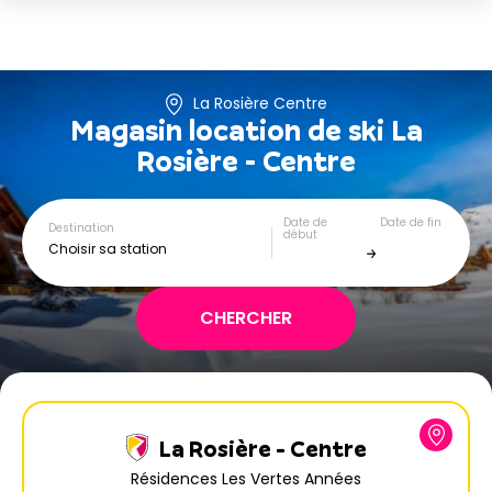
La Rosière Centre
Magasin location de ski
La
Rosière - Centre
Date de
Date de fin
Destination
début
Choisir sa station
La Rosière - Centre
Résidences Les Vertes Années