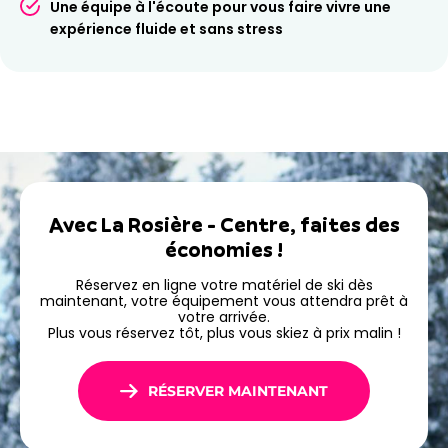
Réservez en ligne et
Une équipe à l'écoute pour vous faire vivre une
expérience fluide et sans stress
profitez dès votre arrivée
Avec la réservation en ligne, votre
location ski à La
Rosière Centre
devient encore plus simple. Vous
bénéficiez de
tarifs avantageux
et votre matériel est
préparé à l’avance
. À votre arrivée, tout est prêt : vous
gagnez du temps et profitez immédiatement des pistes.
Réservez dès maintenant votre location de ski ou
Avec La Rosière - Centre, faites des
snowboard à La Rosière Centre avec Ski Republic et
économies !
profitez pleinement de votre séjour.
Réservez en ligne votre matériel de ski dès
maintenant, votre équipement vous attendra prêt à
votre arrivée.
Plus vous réservez tôt, plus vous skiez à prix malin !
RÉSERVER MAINTENANT