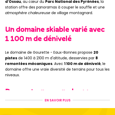
d'Ossau
, au cœur du
Parc National des Pyrénées
, la
station offre des panoramas à couper le souffle et une
atmosphère chaleureuse
de village montagnard.
Un domaine skiable varié avec
1 100 m de dénivelé
Le domaine de Gourette - Eaux-Bonnes propose
20
pistes
de 1400 à 2100 m d'altitude, desservies par
8
remontées mécaniques
. Avec
1 100 m de dénivelé
, le
domaine offre une vraie diversité de terrains pour tous les
niveaux.
Des secteurs pour chaque
niveau
EN SAVOIR PLUS
Espace Bézou :
zone débutants avec pistes vertes en