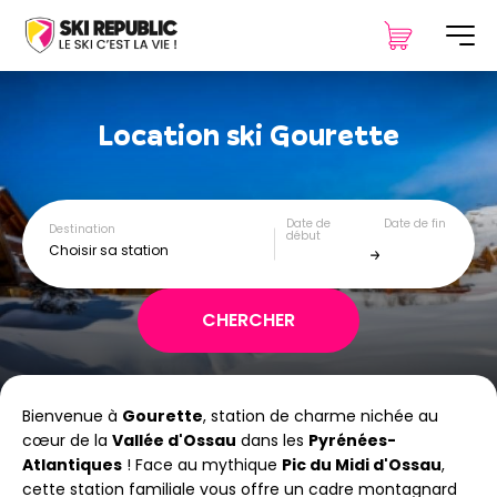
Location ski
Gourette
Date de
Date de fin
Destination
début
Choisir sa station
Bienvenue à
Gourette
, station de charme nichée au
cœur de la
Vallée d'Ossau
dans les
Pyrénées-
Atlantiques
! Face au mythique
Pic du Midi d'Ossau
,
cette station familiale vous offre un cadre montagnard