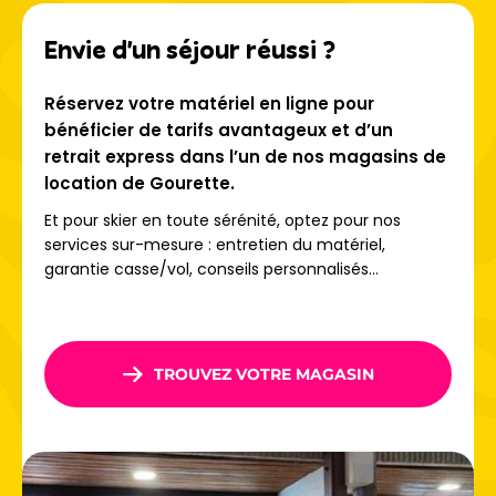
forêt et parcours ludiques
Envie d'un séjour réussi ?
Secteur Cotch :
pistes bleues panoramiques pour les
intermédiaires
Pène Blanque :
point culminant avec pistes
Réservez votre matériel en ligne pour
mythiques et vue imprenable sur la vallée
bénéficier de tarifs avantageux et d’un
retrait express dans l’un de nos magasins de
3 zones freestyle pour les
location de Gourette.
riders
Et pour skier en toute sérénité, optez pour nos
services sur-mesure : entretien du matériel,
garantie casse/vol, conseils personnalisés...
Gourette dispose de
3 espaces freestyle
: le
CintoPark
,
le
RailPark
et le
KidsPark
pour les plus jeunes. Modules
et rails pour tous les niveaux !
TROUVEZ VOTRE MAGASIN
Au-delà du ski alpin
Gourette propose également du
ski de fond
, des
randonnées en raquettes
, du
snow tubing
et des