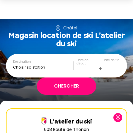
Châtel
Magasin location de ski
L'atelier
du ski
Date de
Date de fin
Destination
début
Choisir sa station
L'atelier du ski
608 Route de Thonon