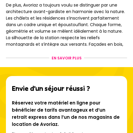
De plus, Avoriaz a toujours voulu se distinguer par une
architecture avant-gardiste en harmonie avec la nature.
Les châlets et les résidences s’inscrivent parfaitement
dans un cadre unique et époustouflant. Chaque forme,
géométrie et volume se mêlent idéalement à la nature.
La silhouette de la station respecte les reliefs
montagnards et s’intègre aux versants. Façades en bois,
tuiles de cèdre rouge, dès votre arrivée, vous serez
plongés dans un univers typiquement savoyard !
EN SAVOIR PLUS
Le domaine skiable des Portes
du Soleil
Envie d'un séjour réussi ?
Réservez votre matériel en ligne pour
Avoriaz vous permet d’accéder à
l’un des plus grands
domaines transfrontaliers au monde
. Reliant La
bénéficier de tarifs avantageux et d’un
France et la Suisse, vous pourrez dévaler de nombreux
retrait express dans l’un de nos magasins de
versants et découvrir une grande diversité de pistes et de
location de Avoriaz.
paysages. Avec
600 km de pistes
, les Portes du Soleil