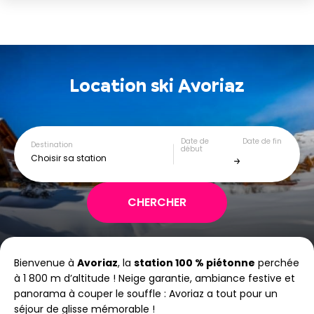
Location ski
Avoriaz
Date de
Date de fin
Destination
début
Choisir sa station
Bienvenue à
Avoriaz
, la
station 100 % piétonne
perchée
à 1 800 m d’altitude ! Neige garantie, ambiance festive et
panorama à couper le souffle : Avoriaz a tout pour un
séjour de glisse mémorable !