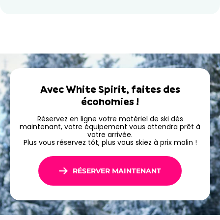
Profitez de tarifs avantageux, choisissez votre
équipement à l’avance et retrouvez votre matériel
préparé lors de votre arrivée en station.
Réservez dès maintenant votre location de ski ou
snowboard à Auron avec Ski Republic White Spirit et
profitez simplement de votre séjour sur les pistes.
Avec White Spirit, faites des
économies !
Réservez en ligne votre matériel de ski dès
maintenant, votre équipement vous attendra prêt à
votre arrivée.
Plus vous réservez tôt, plus vous skiez à prix malin !
RÉSERVER MAINTENANT