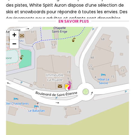
des pistes, White Spirit Auron dispose d’une sélection de
skis et snowboards pour répondre à toutes les envies. Des
équipements pour adultes et enfants sont disponibles
EN SAVOIR PLUS
afin que chacun puisse trouver le matériel qui lui
convient.
+
Chaque ski et snowboard est préparé avec soin,
−
entretenu et révisé régulièrement pour vous
accompagner en toute confiance pendant votre séjour.
Le magasin propose notamment des équipements de
marques comme Armada, Rossignol ou Dynastar.
Des skimen passionnés et
des services pratiques
pour votre séjour
Chez Ski Republic White Spirit, une équipe de skimen
expérimentés et trilingue vous guide dans le choix de