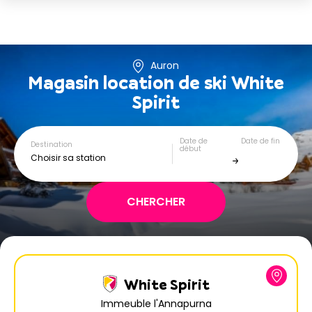
Auron
Magasin location de ski
White
Spirit
Date de
Date de fin
Destination
début
Choisir sa station
White Spirit
Immeuble l'Annapurna