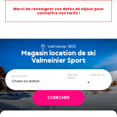
Merci de renseigner vos dates de séjour pour
connaître nos tarifs !
Valmeinier 1800
Magasin location de ski
Valmeinier Sport
Date de
Date de fin
Destination
début
Choisir sa station