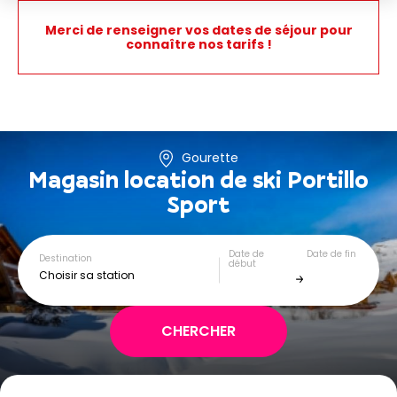
Merci de renseigner vos dates de séjour pour
connaître nos tarifs !
Gourette
Magasin location de ski
Portillo
Sport
Date de
Date de fin
Destination
début
Choisir sa station